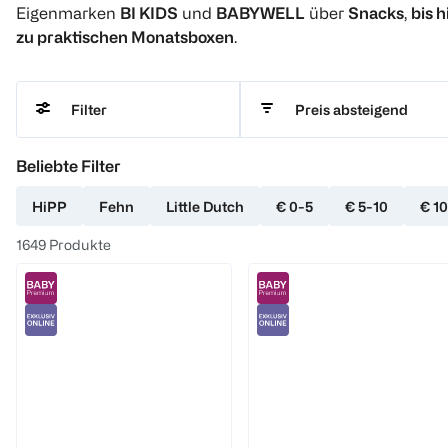
Eigenmarken
BI KIDS
und
BABYWELL
über
Snacks
,
bis h
zu praktischen Monatsboxen
.
Preis absteigend
Filter
Beliebte Filter
HiPP
Fehn
Little Dutch
€ 0-5
€ 5-10
€ 10
1649
Produkte