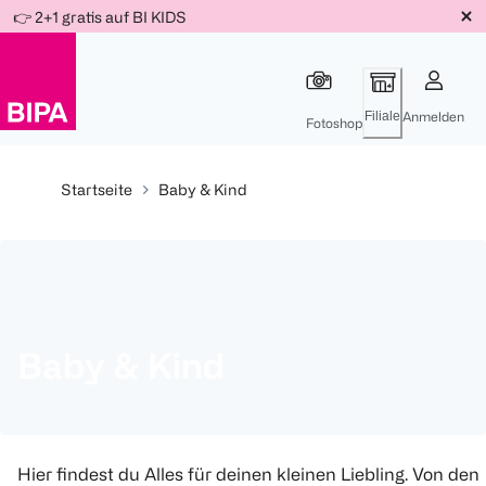
Weiter
👉 2+1 gratis auf BI KIDS
Für
Für
Für
zum
300 Ös
500 Ös
150 Ös
Inhalt
-20%
-10%
-15%
Filiale
Anmelden
Fotoshop
Startseite
Baby & Kind
Baby & Kind
Hier findest du Alles für deinen kleinen Liebling. Von den