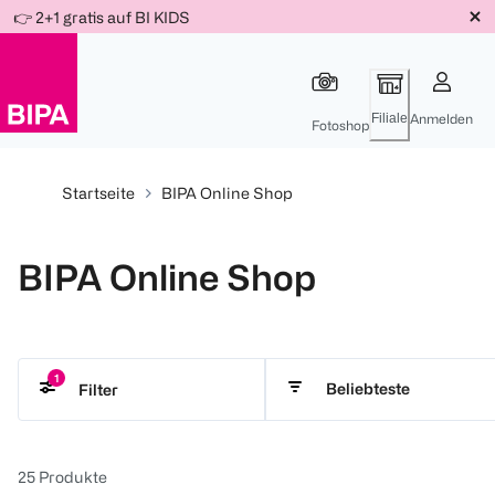
Weiter
👉 2+1 gratis auf BI KIDS
Für
Für
Für
zum
300 Ös
500 Ös
150 Ös
Inhalt
-20%
-10%
-15%
Filiale
Anmelden
Fotoshop
Startseite
BIPA Online Shop
BIPA Online Shop
1
Beliebteste
Filter
Miss Sophie
25
Produkte