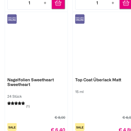
1
1
Quantity: 1
Quantity: 1
Miss Sophie
Miss Sophie
Nagelfolien Sweetheart
Top Coat Überlack Matt
Sweetheart
15 ml
24 Stück
(
1
)
€ 8,00
€ 6,
€ 6,40
€ 4,8