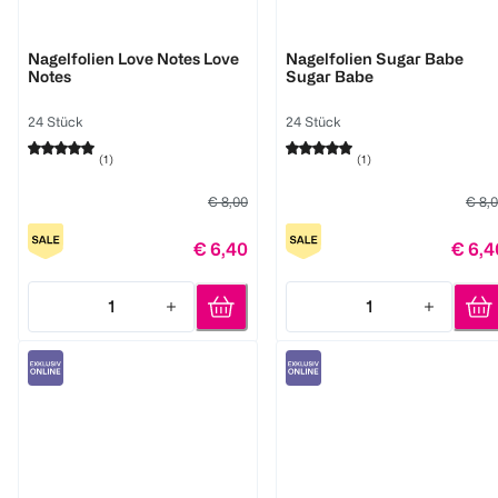
Miss Sophie
Miss Sophie
Nagelfolien Love Notes Love
Nagelfolien Sugar Babe
Notes
Sugar Babe
24 Stück
24 Stück
(
1
)
(
1
)
€ 8,00
€ 8,
€ 6,40
€ 6,4
1
1
Quantity: 1
Quantity: 1