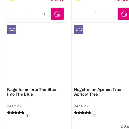
1
1
Quantity: 1
Quantity: 1
Miss Sophie
Miss Sophie
Nagelfolien Into The Blue
Nagelfolien Apricot Tree
Into The Blue
Apricot Tree
24 Stück
24 Stück
(
1
)
(
1
)
€ 8,