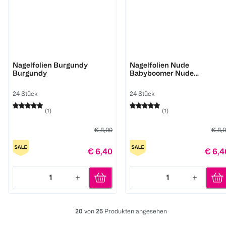
Miss Sophie
Miss Sophie
Nagelfolien Burgundy
Nagelfolien Nude
Burgundy
Babyboomer Nude
Babyboomer
24 Stück
24 Stück
(
1
)
(
1
)
€ 8,00
€ 8,
€ 6,40
€ 6,4
1
1
Quantity: 1
Quantity: 1
20
von
25
Produkten angesehen