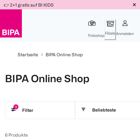
Weiter
👉 2+1 gratis auf BI KIDS
Für
Für
Für
zum
300 Ös
500 Ös
150 Ös
Inhalt
-20%
-10%
-15%
Filiale
Anmelden
Fotoshop
Startseite
BIPA Online Shop
BIPA Online Shop
3
Beliebteste
Filter
ab 10 Monate
ab 12 Monate
Aptamil
Alle lös
6
Produkte