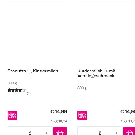
Aptamil
Aptamil
Pronutra 1+, Kindermilch
Kindermilch 1+ mit
Vanillegeschmack
800 g
800 g
(
1
)
€ 14,99
€ 14,9
1 kg 18,74
1 kg 18,
2
2