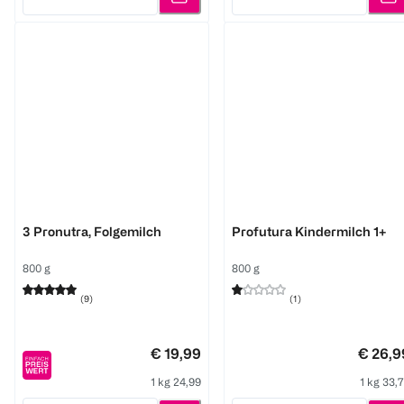
Quantity: 2
Quantity: 2
Aptamil
Aptamil
3 Pronutra, Folgemilch
Profutura Kindermilch 1+
800 g
800 g
(
9
)
(
1
)
€ 19,99
€ 26,9
1 kg 24,99
1 kg 33,