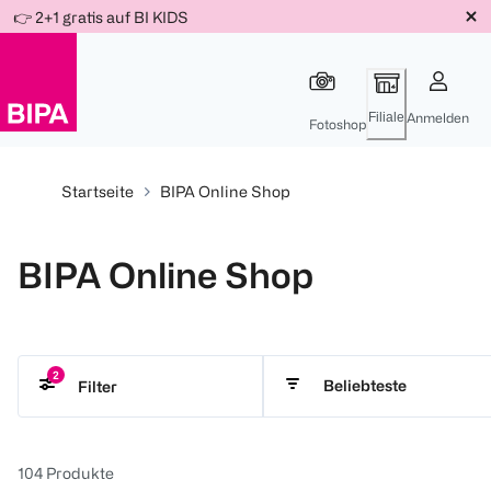
Weiter
👉 2+1 gratis auf BI KIDS
Für
Für
Für
zum
300 Ös
500 Ös
150 Ös
Inhalt
-20%
-10%
-15%
Filiale
Anmelden
Fotoshop
Startseite
BIPA Online Shop
BIPA Online Shop
2
Beliebteste
Filter
WELEDA
€ 0 - 1370
Alle löschen
104
Produkte