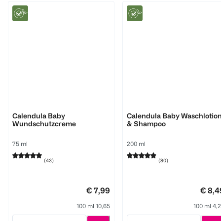
WELEDA
WELEDA
Calendula Baby
Calendula Baby Waschlotio
Wundschutzcreme
& Shampoo
75 ml
200 ml
(
43
)
(
80
)
€ 7,99
€ 8,4
100 ml 10,65
100 ml 4,