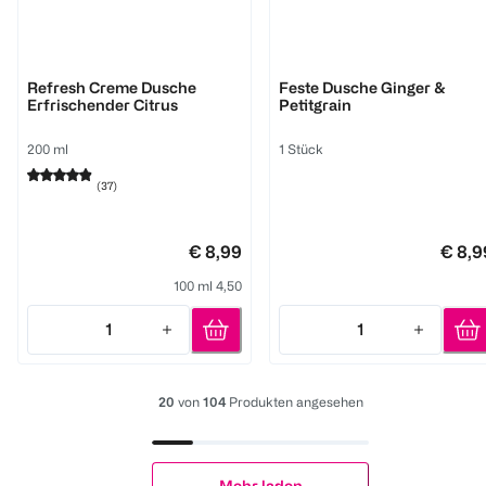
WELEDA
WELEDA
Refresh Creme Dusche
Feste Dusche Ginger &
Erfrischender Citrus
Petitgrain
200 ml
1 Stück
(
37
)
€ 8,99
€ 8,9
100 ml 4,50
1
1
Quantity: 1
Quantity: 1
20
von
104
Produkten angesehen
Mehr laden