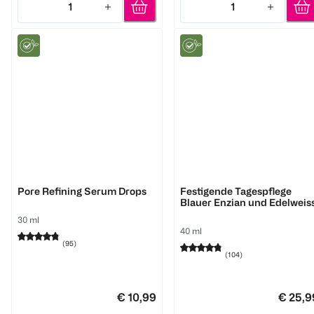
1
1
Quantity: 1
Quantity: 1
WELEDA
WELEDA
Pore Refining Serum Drops
Festigende Tagespflege
Blauer Enzian und Edelweis
30 ml
40 ml
(
95
)
(
104
)
€ 10,99
€ 25,9