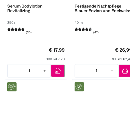
WELEDA
WELEDA
Serum Bodylotion
Festigende Nachtpflege
Revitalizing
Blauer Enzian und Edelweis
250 ml
40 ml
(
30
)
(
47
)
€ 17,99
€ 26,9
100 ml 7,20
100 ml 67,
1
1
Quantity: 1
Quantity: 1