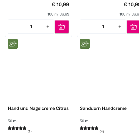
€ 10,99
€ 10,9
100 ml 36,63
100 ml 36,
1
1
Quantity: 1
Quantity: 1
WELEDA
WELEDA
Hand und Nagelcreme Citrus
Sanddorn Handcreme
50 ml
50 ml
(
1
)
(
4
)