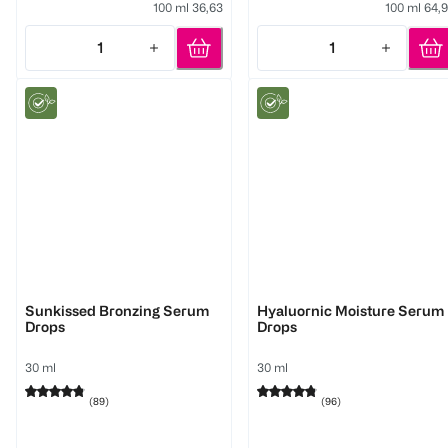
100 ml 36,63
100 ml 64,
1
1
Quantity: 1
Quantity: 1
WELEDA
WELEDA
Sunkissed Bronzing Serum
Hyaluornic Moisture Serum
Drops
Drops
30 ml
30 ml
(
89
)
(
96
)