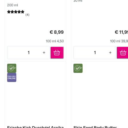
30 ml
200 ml
(
4
)
€ 8,99
€ 11,9
100 ml 4,50
100 ml 39,
1
1
Quantity: 1
Quantity: 1
WELEDA
WELEDA
Frische Kick Duschgel Arnika
Skin Food Body Butter