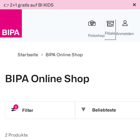
Weiter
👉 2+1 gratis auf BI KIDS
Für
Für
Für
zum
300 Ös
500 Ös
150 Ös
Inhalt
-20%
-10%
-15%
Filiale
Anmelden
Fotoshop
Startseite
BIPA Online Shop
BIPA Online Shop
2
Beliebteste
Filter
M. Asam
Online Only
Alle löschen
2
Produkte