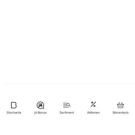
Produktrückruf
Startseite
jö Bonus
Sortiment
Aktionen
Warenkorb
Aus Gründen des Verbraucherschutzes. Hier findest du alle
aktuellen Produktrückrufe.