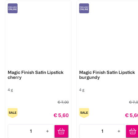
M. Asam
M. Asam
Magic Finish Satin Lipstick
Magic Finish Satin Lipstick
cherry
burgundy
4 g
4 g
€ 7,00
€ 7,
€ 5,60
€ 5,6
1
1
Quantity: 1
Quantity: 1