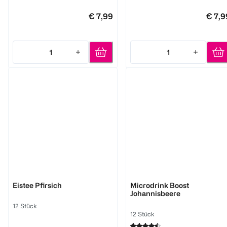
€ 7,99
€ 7,9
1
1
Quantity: 1
Quantity: 1
waterdrop
waterdrop
Eistee Pfirsich
Microdrink Boost
Johannisbeere
12 Stück
12 Stück