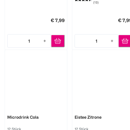
(
13
)
€ 7,99
€ 7,9
1
1
Quantity: 1
Quantity: 1
waterdrop
waterdrop
Microdrink Cola
Eistee Zitrone
12 Stück
12 Stück