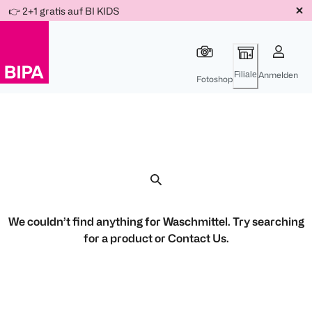
Weiter
👉 2+1 gratis auf BI KIDS
Für
Für
Für
zum
300 Ös
500 Ös
150 Ös
Inhalt
-20%
-10%
-15%
Filiale
Anmelden
Fotoshop
We couldn’t find anything for Waschmittel. Try searching
for a product or
Contact Us
.