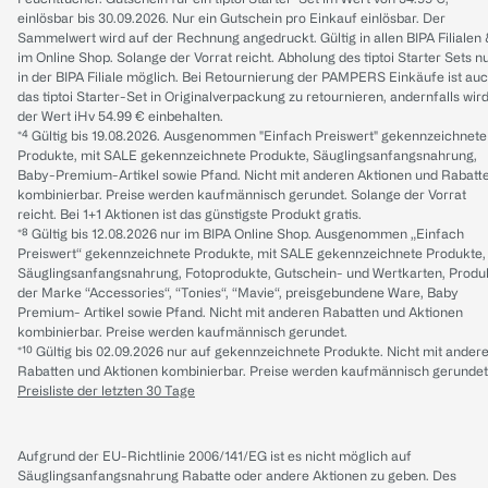
einlösbar bis 30.09.2026. Nur ein Gutschein pro Einkauf einlösbar. Der
Sammelwert wird auf der Rechnung angedruckt. Gültig in allen BIPA Filialen
im Online Shop. Solange der Vorrat reicht. Abholung des tiptoi Starter Sets n
in der BIPA Filiale möglich. Bei Retournierung der PAMPERS Einkäufe ist au
das tiptoi Starter-Set in Originalverpackung zu retournieren, andernfalls wir
der Wert iHv 54.99 € einbehalten.
*⁴ Gültig bis 19.08.2026. Ausgenommen "Einfach Preiswert" gekennzeichnete
Produkte, mit SALE gekennzeichnete Produkte, Säuglingsanfangsnahrung,
Baby-Premium-Artikel sowie Pfand. Nicht mit anderen Aktionen und Rabatt
kombinierbar. Preise werden kaufmännisch gerundet. Solange der Vorrat
reicht. Bei 1+1 Aktionen ist das günstigste Produkt gratis.
*⁸ Gültig bis 12.08.2026 nur im BIPA Online Shop. Ausgenommen „Einfach
Preiswert“ gekennzeichnete Produkte, mit SALE gekennzeichnete Produkte,
Säuglingsanfangsnahrung, Fotoprodukte, Gutschein- und Wertkarten, Produ
der Marke “Accessories“, “Tonies“, “Mavie“, preisgebundene Ware, Baby
Premium- Artikel sowie Pfand. Nicht mit anderen Rabatten und Aktionen
kombinierbar. Preise werden kaufmännisch gerundet.
*¹⁰ Gültig bis 02.09.2026 nur auf gekennzeichnete Produkte. Nicht mit ander
Rabatten und Aktionen kombinierbar. Preise werden kaufmännisch gerundet
Preisliste der letzten 30 Tage
Aufgrund der EU-Richtlinie 2006/141/EG ist es nicht möglich auf
Säuglingsanfangsnahrung Rabatte oder andere Aktionen zu geben. Des