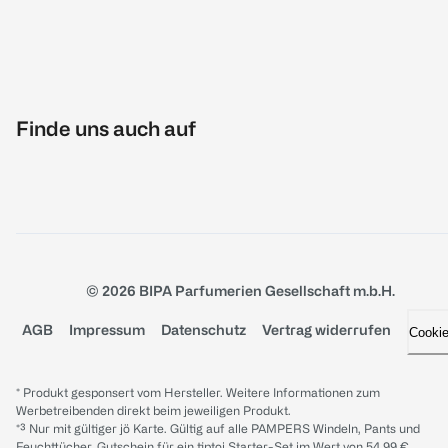
Finde uns auch auf
© 2026 BIPA Parfumerien Gesellschaft m.b.H.
AGB
Impressum
Datenschutz
Vertrag widerrufen
Cooki
* Produkt gesponsert vom Hersteller. Weitere Informationen zum
Werbetreibenden direkt beim jeweiligen Produkt.
*³ Nur mit gültiger jö Karte. Gültig auf alle PAMPERS Windeln, Pants und
Feuchttücher. Gutschein für ein tiptoi Starter-Set im Wert von 54.99 €,