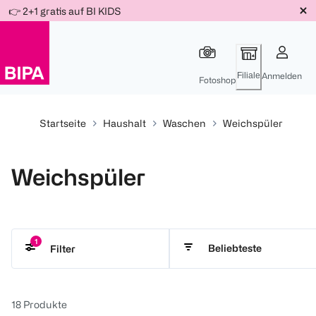
Weiter
👉 2+1 gratis auf BI KIDS
Für
Für
Für
zum
300 Ös
500 Ös
150 Ös
Inhalt
-20%
-10%
-15%
Filiale
Anmelden
Fotoshop
Startseite
Haushalt
Waschen
Weichspüler
Weichspüler
1
Beliebteste
Filter
Lenor
18
Produkte