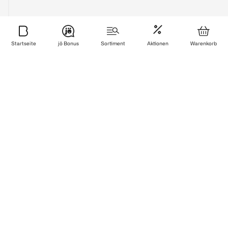
Services
Startseite
jö Bonus
Sortiment
Aktionen
Warenkorb
Sicher bezahlen
Zuverlässig und schnell geliefert