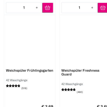
1
1
Quantity: 1
Quantity: 1
Lenor
Lenor
Weichspüler Frühlingsgarten
Weichspüler Freshness
Guard
42 Waschgänge
42 Waschgänge
(
516
)
(
460
)
€ 3,69
€ 3,6