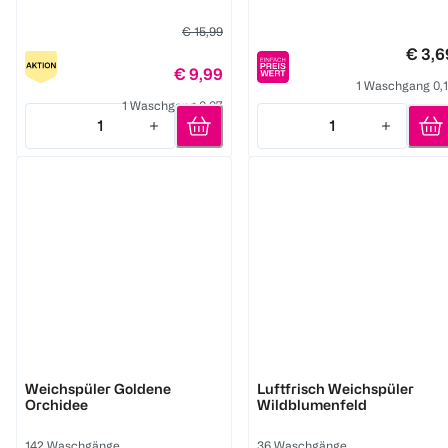
€ 15,99
€ 3,6
€ 9,99
1 Waschgang 0,
1 Waschgang 0,07
1
1
Quantity: 1
Quantity: 1
Lenor
Lenor
Weichspüler Goldene
Luftfrisch Weichspüler
Orchidee
Wildblumenfeld
142 Waschgänge
36 Waschgänge