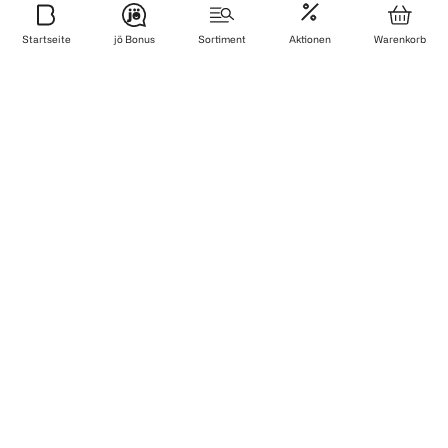
Sicher bezahlen
Startseite
jö Bonus
Sortiment
Aktionen
Warenkorb
Zuverlässig und schnell geliefert
Wir sind zertifiziert