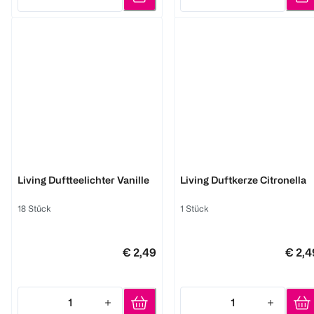
Quantity: 1
Quantity: 1
BI HOME
BI HOME
Living Duftteelichter Vanille
Living Duftkerze Citronella
18 Stück
1 Stück
€ 2,49
€ 2,4
1
1
Quantity: 1
Quantity: 1