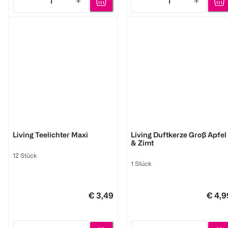
1
1
Quantity: 1
Quantity: 1
BI HOME
BI HOME
Living Teelichter Maxi
Living Duftkerze Groß Apfel
& Zimt
12 Stück
1 Stück
€ 3,49
€ 4,9