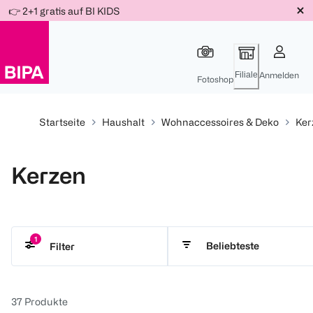
Weiter
👉 2+1 gratis auf BI KIDS
Für
Für
Für
zum
300 Ös
500 Ös
150 Ös
Inhalt
-20%
-10%
-15%
Filiale
Anmelden
Fotoshop
Startseite
Haushalt
Wohnaccessoires & Deko
Ker
Kerzen
1
Beliebteste
Filter
BI HOME
37
Produkte