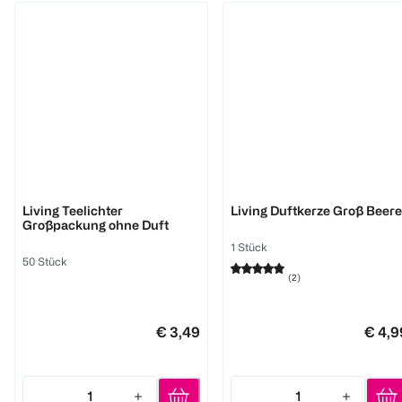
BI HOME
BI HOME
Living Teelichter
Living Duftkerze Groß Beere
Großpackung ohne Duft
1 Stück
50 Stück
(
2
)
€ 3,49
€ 4,9
1
1