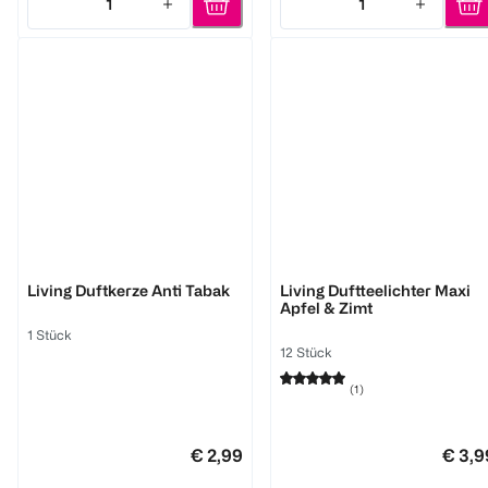
1
1
Quantity: 1
Quantity: 1
BI HOME
BI HOME
Living Duftkerze Anti Tabak
Living Duftteelichter Maxi
Apfel & Zimt
1 Stück
12 Stück
(
1
)
€ 2,99
€ 3,9