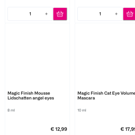
1
1
Quantity: 1
Quantity: 1
M. Asam
M. Asam
Magic Finish Mousse
Magic Finish Cat Eye Volum
Lidschatten angel eyes
Mascara
8 ml
10 ml
€ 12,99
€ 17,9