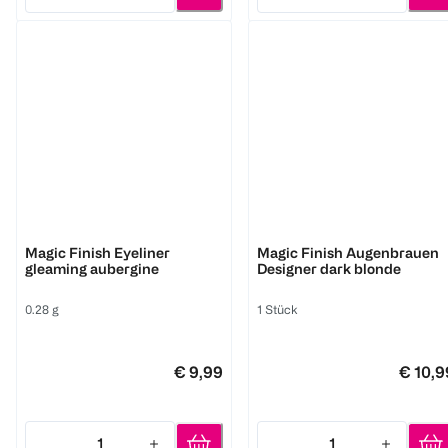
Quantity: 1
Quantity: 1
M. Asam
M. Asam
Magic Finish Eyeliner
Magic Finish Augenbrauen
gleaming aubergine
Designer dark blonde
0.28 g
1 Stück
€ 9,99
€ 10,9
1
1