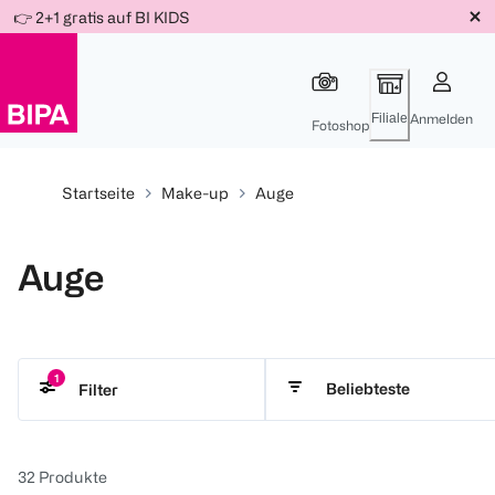
Weiter
👉 2+1 gratis auf BI KIDS
Für
Für
Für
zum
300 Ös
500 Ös
150 Ös
Inhalt
-20%
-10%
-15%
Filiale
Anmelden
Fotoshop
Startseite
Make-up
Auge
Auge
1
Beliebteste
Filter
M. Asam
32
Produkte