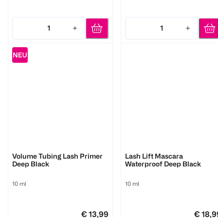
1
1
Quantity: 1
Quantity: 1
M. Asam
M. Asam
Volume Tubing Lash Primer
Lash Lift Mascara
Deep Black
Waterproof Deep Black
10 ml
10 ml
€ 13,99
€ 18,9