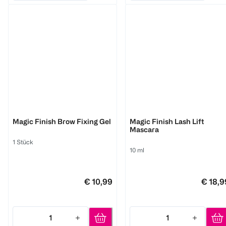
M. Asam
M. Asam
Magic Finish Brow Fixing Gel
Magic Finish Lash Lift
Mascara
1 Stück
10 ml
€ 10,99
€ 18,9
1
1
Quantity: 1
Quantity: 1