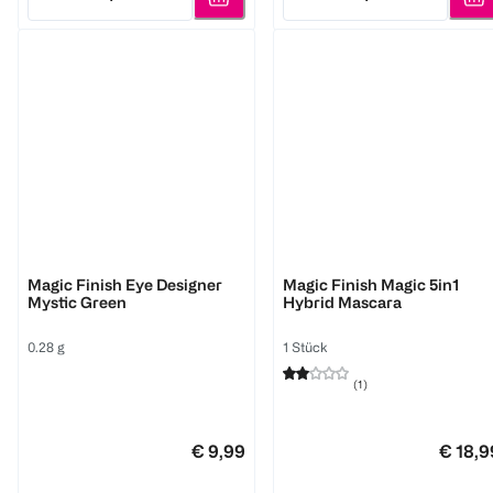
Quantity: 1
Quantity: 1
M. Asam
M. Asam
Magic Finish Eye Designer
Magic Finish Magic 5in1
Mystic Green
Hybrid Mascara
0.28 g
1 Stück
(
1
)
€ 9,99
€ 18,9