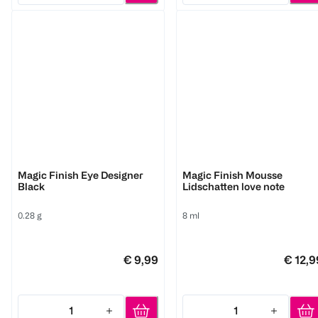
M. Asam
M. Asam
Magic Finish Eye Designer
Magic Finish Mousse
Black
Lidschatten love note
0.28 g
8 ml
€ 9,99
€ 12,9
1
1