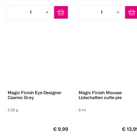
1
1
Quantity: 1
Quantity: 1
M. Asam
M. Asam
Magic Finish Eye Designer
Magic Finish Mousse
Cosmic Grey
Lidschatten cutie pie
0.28 g
8 ml
€ 9,99
€ 13,9