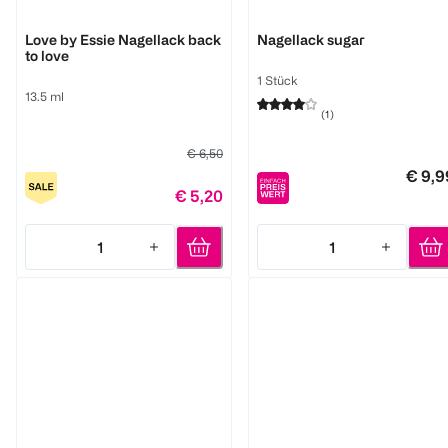
Essie
Essie
Love by Essie Nagellack back
Nagellack sugar
to love
1 Stück
13.5 ml
(
1
)
€ 6,50
€ 9,9
€ 5,20
1
1
Quantity: 1
Quantity: 1