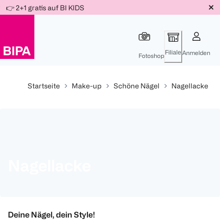
Weiter
👉 2+1 gratis auf BI KIDS
Für
Für
Für
zum
300 Ös
500 Ös
150 Ös
Inhalt
-20%
-10%
-15%
Filiale
Anmelden
Fotoshop
Startseite
Make-up
Schöne Nägel
Nagellacke
Nagellacke
Deine Nägel, dein Style!