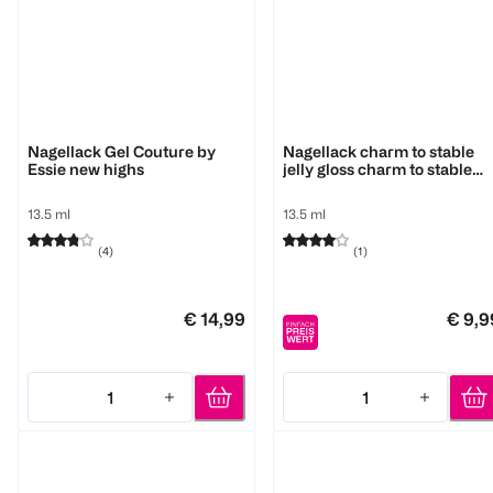
Essie
Essie
Nagellack Gel Couture by
Nagellack charm to stable
Essie new highs
jelly gloss charm to stable
charm to stable
13.5 ml
13.5 ml
(
4
)
(
1
)
€ 14,99
€ 9,9
1
1
Quantity: 1
Quantity: 1