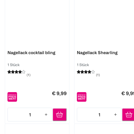
Essie
Essie
Nagellack cocktail bling
Nagellack Shearling
1 Stück
1 Stück
(
1
)
(
1
)
€ 9,99
€ 9,9
1
1
Quantity: 1
Quantity: 1