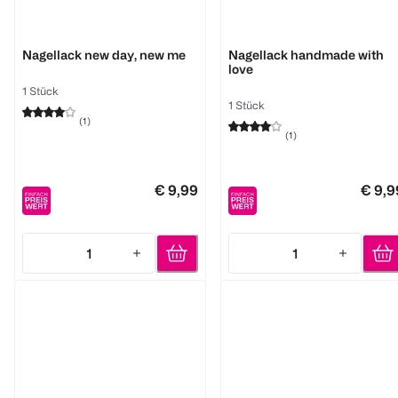
Essie
Essie
Nagellack new day, new me
Nagellack handmade with
love
1 Stück
1 Stück
(
1
)
(
1
)
€ 9,99
€ 9,9
1
1
Quantity: 1
Quantity: 1