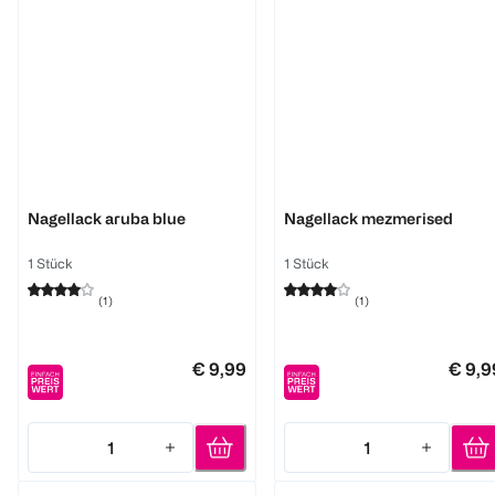
Essie
Essie
Nagellack aruba blue
Nagellack mezmerised
1 Stück
1 Stück
(
1
)
(
1
)
€ 9,99
€ 9,9
1
1
Quantity: 1
Quantity: 1