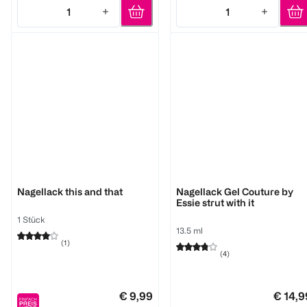
1
1
Quantity: 1
Quantity: 1
Essie
Essie
Nagellack this and that
Nagellack Gel Couture by
Essie strut with it
1 Stück
13.5 ml
(
1
)
(
4
)
€ 9,99
€ 14,9