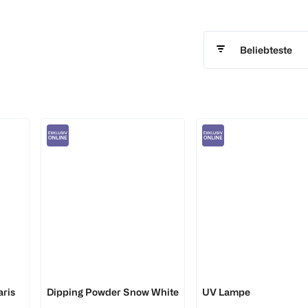
Beliebteste
DOONAILS
DOONAILS
aris
Dipping Powder Snow White
UV Lampe