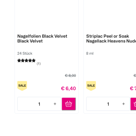
Miss Sophie
Alessandro
Nagelfolien Black Velvet
Striplac Peel or Soak
Black Velvet
Nagellack Heavens Nud
24 Stück
8 ml
(
1
)
€ 8,00
€
€ 6,40
€ 
1
1
Quantity: 1
Quantity: 1