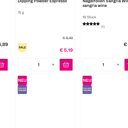
Dipping Powder Espresso
Nagelfolien Sangria Wi
sangria wine
15 g
16 Stück
(
1
)
€ 6,49
6,89
€
€ 5,19
1
1
Quantity: 1
Quantity: 1