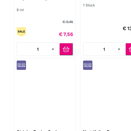
1 Stück
8 ml
€ 9,45
€ 1
€ 7,56
1
1
Quantity: 1
Quantity: 1
Alessandro
Avoa