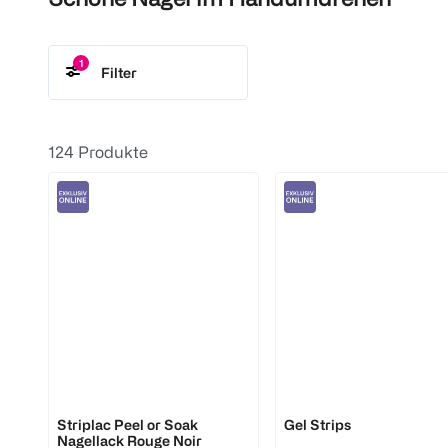
1
Filter
Online Only
124
Produkte
Alessandro
DOONAILS
Striplac Peel or Soak
Gel Strips
Nagellack Rouge Noir