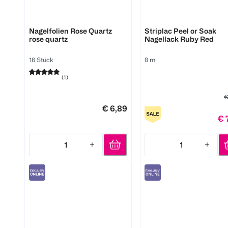
Avoa
Alessandro
Nagelfolien Rose Quartz
Striplac Peel or Soak
rose quartz
Nagellack Ruby Red
16 Stück
8 ml
(
1
)
€
€ 6,89
€ 
1
1
Quantity: 1
Quantity: 1