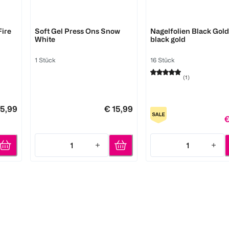
DOONAILS
Avoa
Fire
Soft Gel Press Ons Snow
Nagelfolien Black Gol
White
black gold
1 Stück
16 Stück
(
1
)
15,99
€ 15,99
€
1
1
Quantity: 1
Quantity: 1