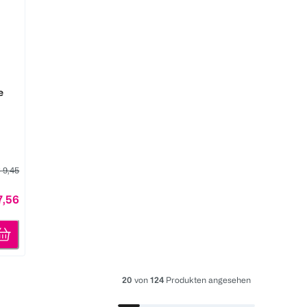
e
 9,45
7,56
20
von
124
Produkten angesehen