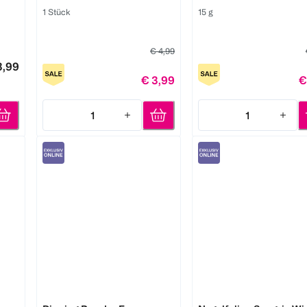
1 Stück
15 g
€ 4,99
3,99
€ 3,99
€
1
1
Quantity: 1
Quantity: 1
DOONAILS
Avoa