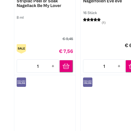
Striplac Peel or Soak
Nagelfolien Eve eve
Nagellack Be My Lover
16 Stück
8 ml
(
1
)
€ 9,45
€ 
€ 7,56
1
1
Quantity: 1
Quantity: 1