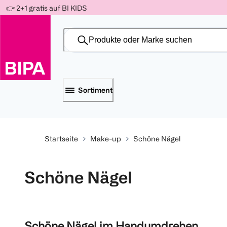
Weiter
👉 2+1 gratis auf BI KIDS
Für
Für
Für
zum
300 Ös
500 Ös
150 Ös
Inhalt
-20%
-10%
-15%
Sortiment
Startseite
Make-up
Schöne Nägel
Schöne Nägel
Schöne Nägel im Handumdrehen