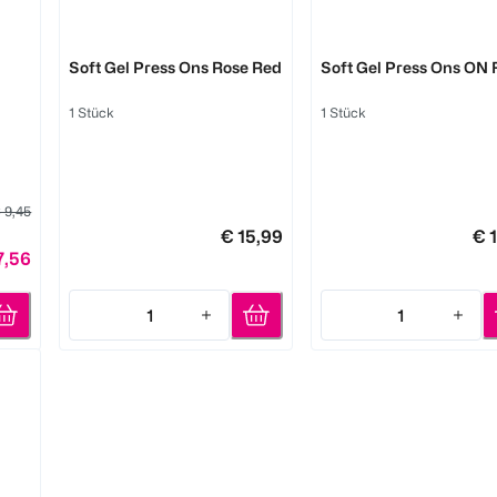
DOONAILS
DOONAILS
Soft Gel Press Ons Rose Red
Soft Gel Press Ons ON 
1 Stück
1 Stück
 9,45
€ 15,99
€ 
7,56
1
1
Quantity: 1
Quantity: 1