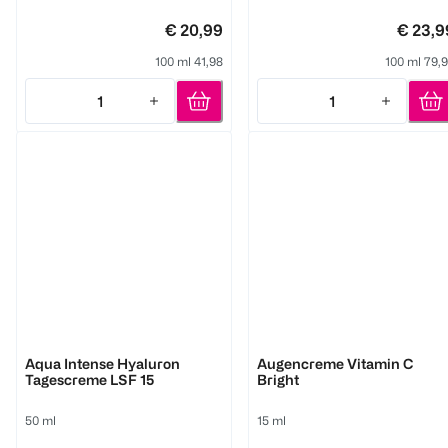
€ 20,99
€ 23,9
100 ml 41,98
100 ml 79,
1
1
Quantity: 1
Quantity: 1
M. Asam
M. Asam
Aqua Intense Hyaluron
Augencreme Vitamin C
Tagescreme LSF 15
Bright
50 ml
15 ml