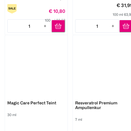
€ 31,9
€ 10,80
100 ml 63,
100 ml 36,00
1
1
Quantity: 1
Quantity: 1
M. Asam
M. Asam
Magic Care Perfect Teint
Resveratrol Premium
Ampullenkur
30 ml
7 ml