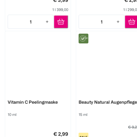
1 l 399,00
1 l 299,
1
1
Quantity: 1
Quantity: 1
M. Asam
M. Asam
Vitamin C Peelingmaske
Beauty Natural Augenpflege
10 ml
15 ml
€ 9,
€ 2,99