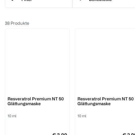
M. Asam
38
Produkte
M. Asam
M. Asam
Resveratrol Premium NT 50
Resveratrol Premium NT 50
Glättungsmaske
Glättungsmaske
10 ml
10 ml
€ 3,99
€ 2,9