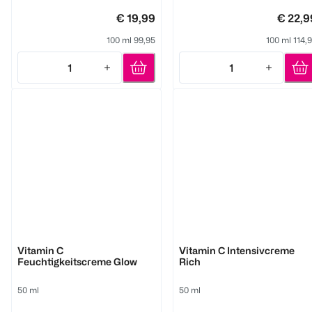
€ 19,99
€ 22,9
100 ml 99,95
100 ml 114,
1
1
Quantity: 1
Quantity: 1
M. Asam
M. Asam
Vitamin C
Vitamin C Intensivcreme
Feuchtigkeitscreme Glow
Rich
50 ml
50 ml