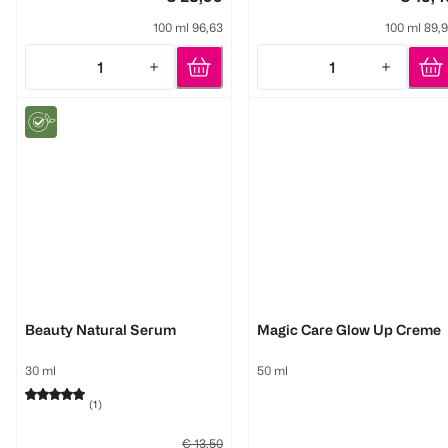
100 ml 96,63
100 ml 89,
1
1
Quantity: 1
Quantity: 1
M. Asam
M. Asam
Beauty Natural Serum
Magic Care Glow Up Creme
30 ml
50 ml
(
1
)
€ 13,50