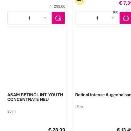
€ 7,3
1 l 299,00
100 ml 49,
1
1
Quantity: 1
Quantity: 1
M. Asam
M. Asam
ASAM RETINOL INT. YOUTH
Retinol Intense Augenbalsa
CONCENTRATE NEU
15 ml
30 ml
€ 28,99
€ 13,4