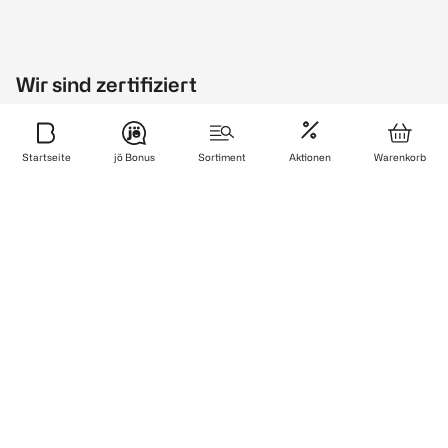
Wir sind zertifiziert
Startseite
jö Bonus
Sortiment
Aktionen
Warenkorb
Finde uns auch auf
© 2026 BIPA Parfumerien Gesellschaft m.b.H.
AGB
Impressum
Datenschutz
Vertrag widerrufen