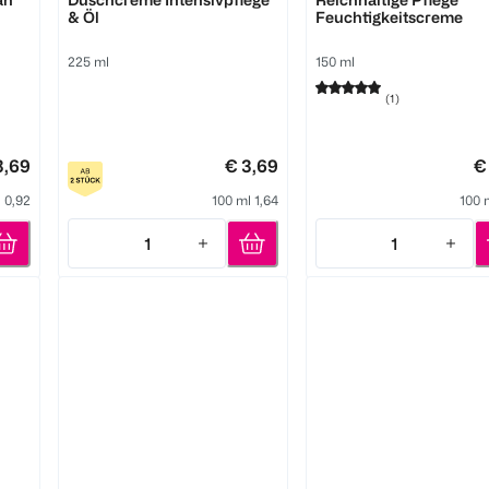
& Öl
Feuchtigkeitscreme
225 ml
150 ml
(
1
)
3,69
€ 3,69
€
 0,92
100 ml 1,64
100 
1
1
Quantity: 1
Quantity: 1