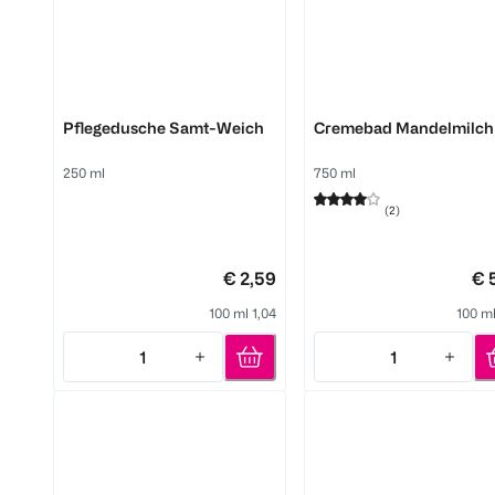
Dove
Dove
Pflegedusche Samt-Weich
Cremebad Mandelmilch
250 ml
750 ml
(
2
)
€ 2,59
€ 
100 ml 1,04
100 ml
1
1
Quantity: 1
Quantity: 1