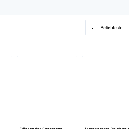
Beliebteste
Dove
Dove
Pflegendes Cremebad
Duschcreme Reichhalt