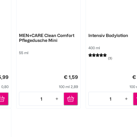
Dove
Dove
MEN+CARE Clean Comfort
Intensiv Bodylotion
Pflegedusche Mini
400 ml
55 ml
(
3
)
5,99
€ 1,59
€
 0,80
100 ml 2,89
100 
1
1
Quantity: 1
Quantity: 1