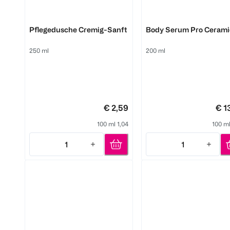
Dove
Dove
Pflegedusche Cremig-Sanft
Body Serum Pro Ceram
250 ml
200 ml
€ 2,59
€ 1
100 ml 1,04
100 ml
1
1
Quantity: 1
Quantity: 1