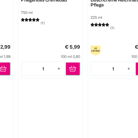
Pflege
750 ml
225 ml
(
1
)
(
1
)
 2,99
€ 5,99
€
ml 1,99
100 ml 0,80
100
1
1
Quantity: 1
Quantity: 1