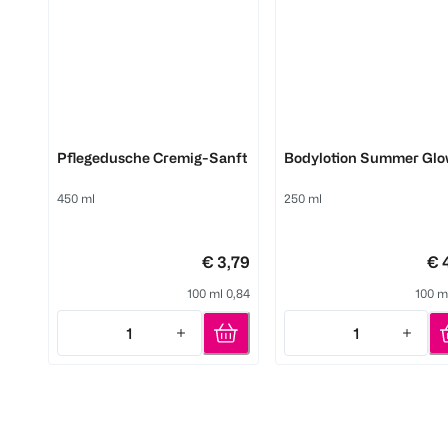
Dove
Dove
Pflegedusche Cremig-Sanft
Bodylotion Summer Glo
450 ml
250 ml
€ 3,79
€ 
100 ml 0,84
100 m
1
1
Quantity: 1
Quantity: 1