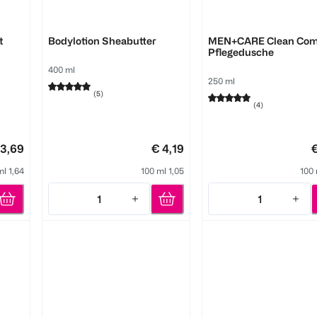
Dove
Dove
t
Bodylotion Sheabutter
MEN+CARE Clean Com
Pflegedusche
400 ml
250 ml
(
5
)
(
4
)
 3,69
€ 4,19
€
ml 1,64
100 ml 1,05
100 
1
1
Quantity: 1
Quantity: 1