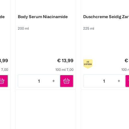
Dove
Dove
ide
Body Serum Niacinamide
Duschcreme Seidig Zar
200 ml
225 ml
3,99
€ 13,99
€
 7,00
100 ml 7,00
100 
1
1
Quantity: 1
Quantity: 1