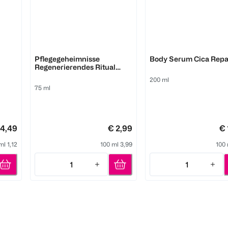
Dove
Dove
Pflegegeheimnisse
Body Serum Cica Repa
Regenerierendes Ritual
Handcreme mit Kokos- und
200 ml
Mandelduft
75 ml
 4,49
€ 2,99
€ 
ml 1,12
100 ml 3,99
100 
1
1
Quantity: 1
Quantity: 1