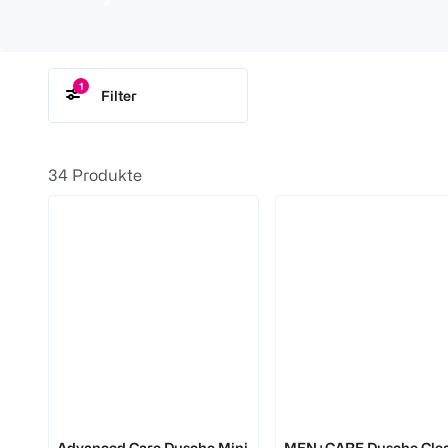
1
Filter
Dove
34
Produkte
Dove
Dove
Advanced Care Dusche Mini
MEN+CARE Dusche Cle