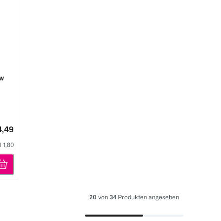
w
4,49
l 1,80
20
von
34
Produkten angesehen