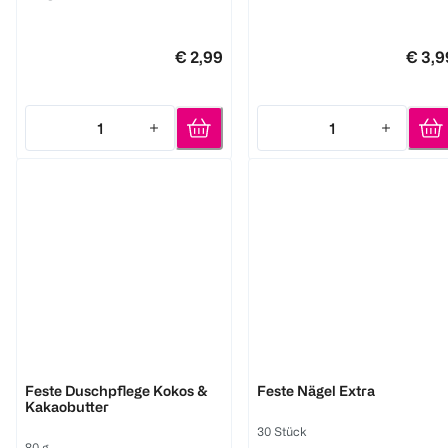
€ 2,99
€ 3,9
1
1
Quantity: 1
Quantity: 1
FOAMIE
DOPPELHERZ
Feste Duschpflege Kokos &
Feste Nägel Extra
Kakaobutter
30 Stück
80 g