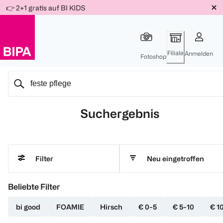
Weiter
👉 2+1 gratis auf BI KIDS
Für
Für
Für
zum
300 Ös
500 Ös
150 Ös
Inhalt
-20%
-10%
-15%
Filiale
Anmelden
Fotoshop
Suchergebnis
Neu eingetroffen
Filter
Beliebte Filter
bi good
FOAMIE
Hirsch
€ 0-5
€ 5-10
€ 1