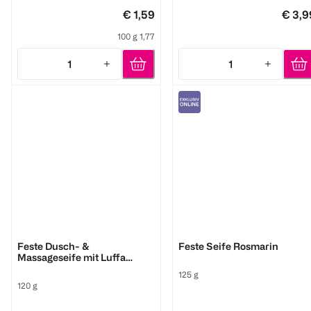
€ 1,59
€ 3,9
100 g 1,77
1
1
Quantity: 1
Quantity: 1
BI CARE
Hirsch
Feste Dusch- &
Feste Seife Rosmarin
Massageseife mit Luffa
Schwamm
125 g
120 g