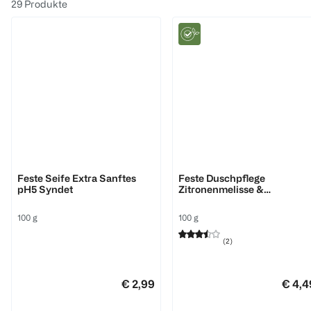
29
Produkte
SAVODERM med
bi good
Feste Seife Extra Sanftes
Feste Duschpflege
pH5 Syndet
Zitronenmelisse &
Kokosnussöl
100 g
100 g
(
2
)
€ 2,99
€ 4,4