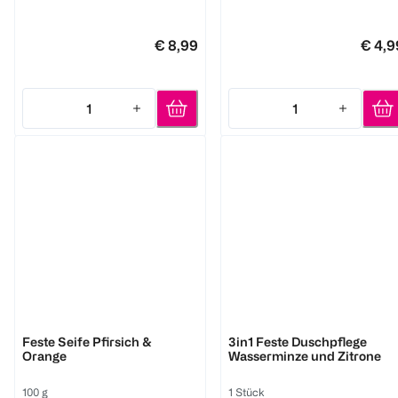
€ 8,99
€ 4,9
1
1
Quantity: 1
Quantity: 1
share
FOAMIE
Feste Seife Pfirsich &
3in1 Feste Duschpflege
Orange
Wasserminze und Zitrone
100 g
1 Stück