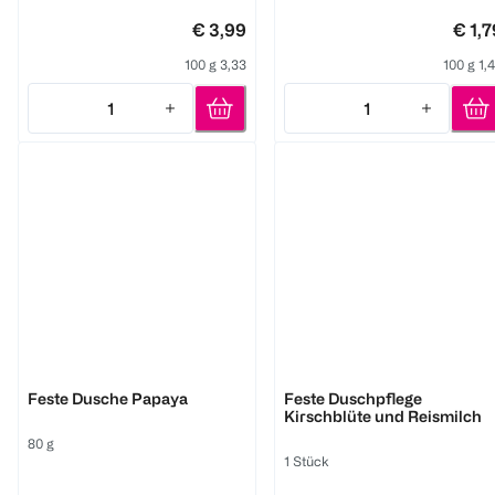
€ 3,99
€ 1,7
100 g 3,33
100 g 1,
1
1
Quantity: 1
Quantity: 1
FOAMIE
FOAMIE
Feste Dusche Papaya
Feste Duschpflege
Kirschblüte und Reismilch
80 g
1 Stück