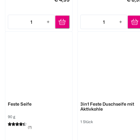
1
1
Quantity: 1
Quantity: 1
PENATEN
FOAMIE
Feste Seife
3in1 Feste Duschseife mit
Aktivkohle
90 g
1 Stück
(
7
)