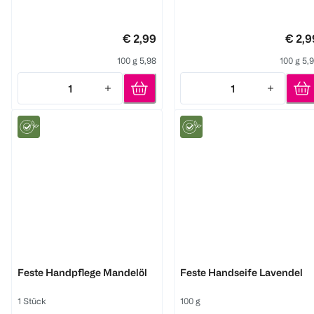
€ 2,99
€ 2,9
100 g 5,98
100 g 5,
1
1
Quantity: 1
Quantity: 1
bi good
bi good
Feste Handpflege Mandelöl
Feste Handseife Lavendel
1 Stück
100 g