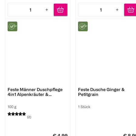
1
1
Quantity: 1
Quantity: 1
bi good
WELEDA
Feste Männer Duschpflege
Feste Dusche Ginger &
4in1 Alpenkräuter &
Petitgrain
Aktivkohle
100 g
1 Stück
(
2
)
€ 4,99
€ 8,9