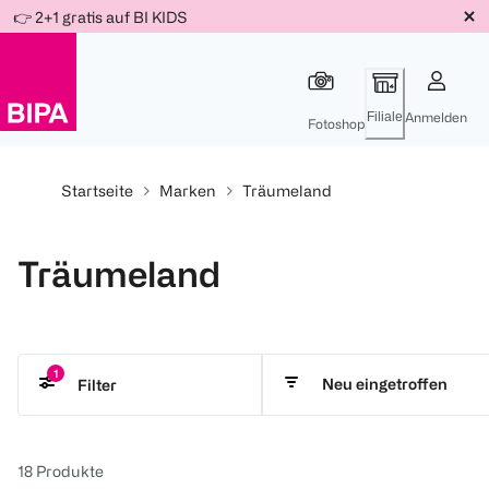
Weiter
👉 2+1 gratis auf BI KIDS
Für
Für
Für
zum
300 Ös
500 Ös
150 Ös
Inhalt
-20%
-10%
-15%
Filiale
Anmelden
Fotoshop
Startseite
Marken
Träumeland
Träumeland
1
Neu eingetroffen
Filter
€ 0 - 300
18
Produkte