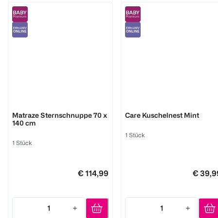
Träumeland
Träumeland
Matraze Sternschnuppe 70 x
Care Kuschelnest Mint
140 cm
1 Stück
1 Stück
€ 114,99
€ 39,9
1
1
Quantity: 1
Quantity: 1