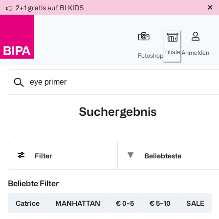
Weiter
👉 2+1 gratis auf BI KIDS
Für
Für
Für
zum
300 Ös
500 Ös
150 Ös
Inhalt
-20%
-10%
-15%
Filiale
Anmelden
Fotoshop
Suchergebnis
Beliebteste
Filter
Beliebte Filter
Catrice
MANHATTAN
€ 0-5
€ 5-10
SALE