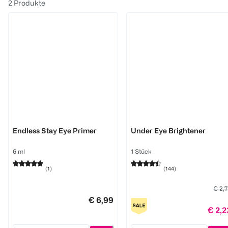
2
Produkte
MANHATTAN
Catrice
Endless Stay Eye Primer
Under Eye Brightener
6 ml
1 Stück
(
1
)
(
144
)
€ 2,
€ 6,99
€ 2,2