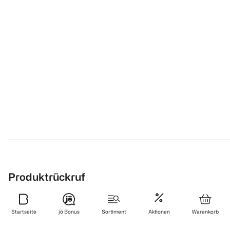
Produktrückruf
Aus Gründen des Verbraucherschutzes. Hier findest du alle
aktuellen Produktrückrufe.
Startseite
jö Bonus
Sortiment
Aktionen
Warenkorb