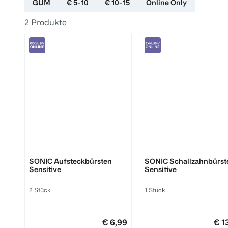
GUM
€ 5-10
€ 10-15
Online Only
2
Produkte
GUM
GUM
SONIC Aufsteckbürsten
SONIC Schallzahnbürst
Sensitive
Sensitive
2 Stück
1 Stück
€ 6,99
€ 1