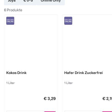
Joya
€ 0-5
Online Only
6
Produkte
Joya
Joya
Kokos Drink
Hafer Drink Zuckerfrei
1 Liter
1 Liter
€ 3,29
€ 2,1