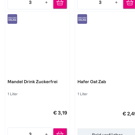
3
3
Quantity: 3
Quantity: 3
Joya
Joya
Mandel Drink Zuckerfrei
Hafer Oat Zab
1 Liter
1 Liter
€ 3,19
€ 2,4
3
Bald verfügbar