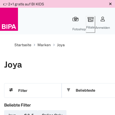
Weiter
👉 2+1 gratis auf BI KIDS
Für
Für
Für
zum
300 Ös
500 Ös
150 Ös
Inhalt
-20%
-10%
-15%
Filiale
Anmelden
Fotoshop
Startseite
Marken
Joya
Joya
Beliebteste
Filter
Beliebte Filter