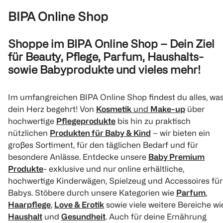
28 Stück
180 Stück
240 Stück
BIPA Online Shop
100 ml 14,92
1
Quantity: 1
(
11881
)
(
9319
)
(
93
€ 39,90
Shoppe im BIPA Online Shop – Dein Ziel
€ 8,39
für Beauty, Pflege, Parfum, Haushalts-
€ 36,90
1 Stk 0,30
sowie Babyprodukte und vieles mehr!
1 Stk 0,21
1
1
1
Quantity: 1
Quantity: 1
Quantity: 
Im umfangreichen BIPA Online Shop findest du alles, wa
dein Herz begehrt! Von
Kosmetik
und
Make-up
über
hochwertige
Pflegeprodukte
bis hin zu praktisch
nützlichen
Produkten für Baby & Kind
– wir bieten ein
großes Sortiment, für den täglichen Bedarf und für
besondere Anlässe. Entdecke unsere
Baby Premium
Produkte
- exklusive und nur online erhältliche,
hochwertige Kinderwägen, Spielzeug und Accessoires für
Pampers
Pampers
Pampers
Premium Protection
Premium Protection
Baby-Dry Gr
Babys. Stöbere durch unsere Kategorien wie
Parfum
,
Größe 6, 13kg-18kg,
Größe 3, 6kg-10kg,
Haarpflege
,
Love & Erotik
sowie viele weitere Bereiche wi
Monatsbox
Monatsbox
42 Stück
Haushalt
und
Gesundheit
. Auch für deine Ernährung
144 Stück
204 Stück