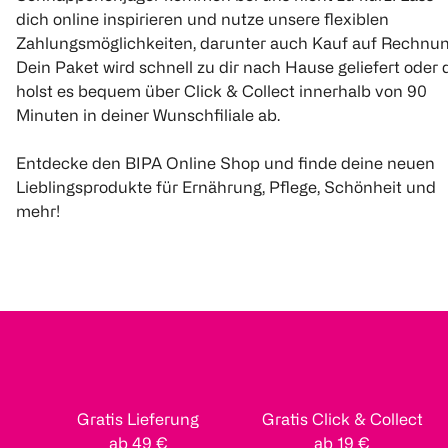
€ 19,99
dich online inspirieren und nutze unsere flexiblen
€ 5,99
Zahlungsmöglichkeiten, darunter auch Kauf auf Rechnun
€ 13,99
Dein Paket wird schnell zu dir nach Hause geliefert oder 
1 Stk 0,20
holst es bequem über Click & Collect innerhalb von 90
1 Stk 0,37
1
1
1
Minuten in deiner Wunschfiliale ab.
Quantity: 1
Quantity: 1
Quantity: 
Entdecke den BIPA Online Shop und finde deine neuen
Lieblingsprodukte für Ernährung, Pflege, Schönheit und
mehr!
Pampers
Pampers
Pampers
Baby-Dry Pants
Baby-Dry Größe 7,
Premium Pro
Größe 8, 19kg+
15kg+, Monatsbox
15kg+, Mona
117 Stück
132 Stück
128 Stück
(
2130
)
(
11846
)
(
65
Gratis Lieferung
Gratis Click & Collect
€ 65,90
€ 53,90
ab 49 €
ab 19 €