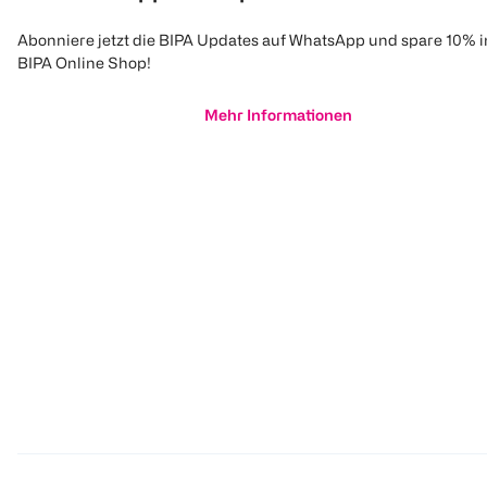
1 Stk 0,25
Abonniere jetzt die BIPA Updates auf WhatsApp und spare 10% 
1
BIPA Online Shop!
Quantity: 1
Mehr Informationen