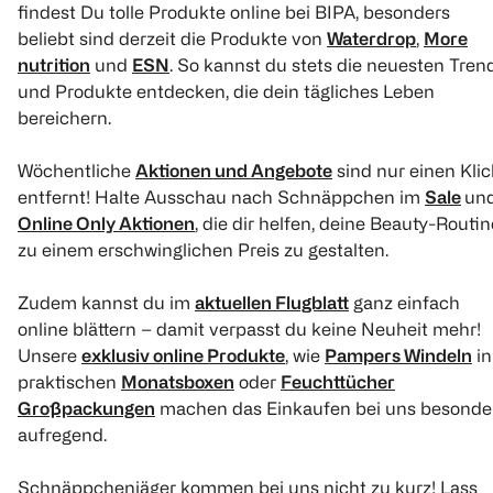
findest Du tolle Produkte online bei BIPA, besonders
(
11
(
6520
)
(
6520
)
beliebt sind derzeit die Produkte von
Waterdrop
,
More
€ 58,90
€ 51,90
nutrition
und
ESN
. So kannst du stets die neuesten Tren
und Produkte entdecken, die dein tägliches Leben
€ 57,90
€ 50,90
bereichern.
1 Stk 0,40
1 Stk 0,25
1
Quantity: 
1
1
Quantity: 1
Quantity: 1
Wöchentliche
Aktionen und Angebote
sind nur einen Klic
entfernt! Halte Ausschau nach Schnäppchen im
Sale
un
Online Only Aktionen
, die dir helfen, deine Beauty-Routin
zu einem erschwinglichen Preis zu gestalten.
Zudem kannst du im
aktuellen Flugblatt
ganz einfach
online blättern – damit verpasst du keine Neuheit mehr!
Unsere
exklusiv online Produkte
, wie
Pampers Windeln
in
Pampers
Pampers
Pampers
praktischen
Monatsboxen
oder
Feuchttücher
Premium Protection
Baby-Dry Pants
Baby-Dry Pa
Großpackungen
machen das Einkaufen bei uns besonde
Größe 0, <3kg, unser
Größe 8, 17kg+, Big
Größe 6, 13
Nr. 1 Haut- und
Economy Pack
Monatsbox
aufregend.
Auslaufschutz
30 Stück
38 Stück
164 Stück
Schnäppchenjäger kommen bei uns nicht zu kurz! Lass
(
6520
)
(
2130
)
(
11