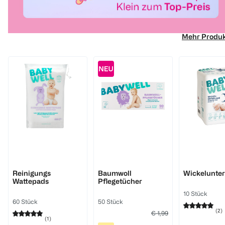
Mehr Produ
BABYWELL
BABYWELL
BABYWELL
Reinigungs
Baumwoll
Wickelunter
Wattepads
Pflegetücher
10 Stück
60 Stück
50 Stück
(
2
)
€ 1,99
(
1
)