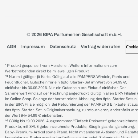
© 2026 BIPA Parfumerien Gesellschaft m.b.H.
AGB
Impressum
Datenschutz
Vertrag widerrufen
Cooki
* Produkt gesponsert vom Hersteller. Weitere Informationen zum
Werbetreibenden direkt beim jeweiligen Produkt.
*³ Nur mit gültiger jö Karte. Gültig auf alle PAMPERS Windeln, Pants und
Feuchttücher. Gutschein für ein tiptoi Starter-Set im Wert von 54.99 €,
einlösbar bis 30.09.2026. Nur ein Gutschein pro Einkauf einlösbar. Der
Sammelwert wird auf der Rechnung angedruckt. Gültig in allen BIPA Filialen
im Online Shop. Solange der Vorrat reicht. Abholung des tiptoi Starter Sets n
in der BIPA Filiale möglich. Bei Retournierung der PAMPERS Einkäufe ist au
das tiptoi Starter-Set in Originalverpackung zu retournieren, andernfalls wir
der Wert iHv 54.99 € einbehalten.
*⁴ Gültig bis 19.08.2026. Ausgenommen "Einfach Preiswert" gekennzeichnete
Produkte, mit SALE gekennzeichnete Produkte, Säuglingsanfangsnahrung,
Baby-Premium-Artikel sowie Pfand. Nicht mit anderen Aktionen und Rabatt
kombinierbar. Preise werden kaufmännisch gerundet. Solange der Vorrat