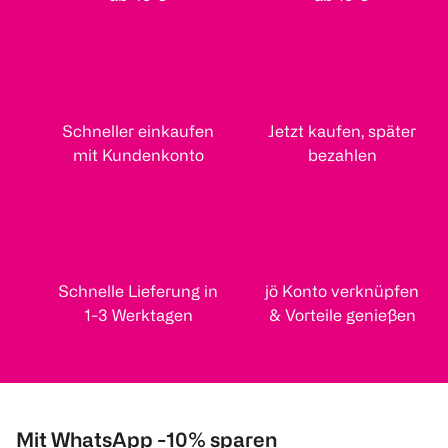
€ 64,90
€ 52,90
1 Stk 0,55
1 Stk 0,40
1
1
1
Quantity: 1
Quantity: 1
Quantity: 
Schneller einkaufen
Jetzt kaufen, später
mit Kundenkonto
bezahlen
Pampers
Schnelle Lieferung in
jö Konto verknüpfen
Baby-Dry Größe 4,
9kg-14kg
1-3 Werktagen
& Vorteile genießen
34 Stück
(
11846
)
€ 8,39
Mit WhatsApp -10% sparen