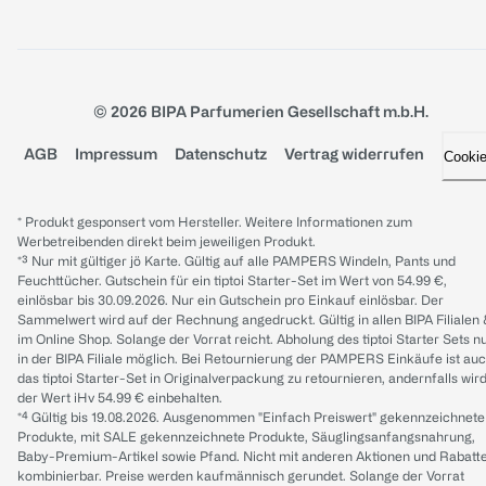
© 2026 BIPA Parfumerien Gesellschaft m.b.H.
AGB
Impressum
Datenschutz
Vertrag widerrufen
Cooki
* Produkt gesponsert vom Hersteller. Weitere Informationen zum
Werbetreibenden direkt beim jeweiligen Produkt.
*³ Nur mit gültiger jö Karte. Gültig auf alle PAMPERS Windeln, Pants und
Feuchttücher. Gutschein für ein tiptoi Starter-Set im Wert von 54.99 €,
einlösbar bis 30.09.2026. Nur ein Gutschein pro Einkauf einlösbar. Der
Sammelwert wird auf der Rechnung angedruckt. Gültig in allen BIPA Filialen
im Online Shop. Solange der Vorrat reicht. Abholung des tiptoi Starter Sets n
in der BIPA Filiale möglich. Bei Retournierung der PAMPERS Einkäufe ist au
das tiptoi Starter-Set in Originalverpackung zu retournieren, andernfalls wir
der Wert iHv 54.99 € einbehalten.
*⁴ Gültig bis 19.08.2026. Ausgenommen "Einfach Preiswert" gekennzeichnete
Produkte, mit SALE gekennzeichnete Produkte, Säuglingsanfangsnahrung,
Baby-Premium-Artikel sowie Pfand. Nicht mit anderen Aktionen und Rabatt
kombinierbar. Preise werden kaufmännisch gerundet. Solange der Vorrat