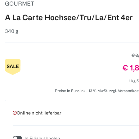
GOURMET
A La Carte Hochsee/Tru/La/Ent 4er
340 g
Alte
€ 2
Prei
€ 1,
1 kg 5
Preise in Euro inkl. 13 % MwSt. zzgl. Versandkos
Online nicht lieferbar
In Filiale abholen