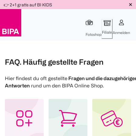
Weiter
👉 2+1 gratis auf BI KIDS
Für
Für
Für
zum
300 Ös
500 Ös
150 Ös
Inhalt
-20%
-10%
-15%
Filiale
Anmelden
Fotoshop
FAQ. Häufig gestellte Fragen
Hier findest du oft gestellte
Fragen und die dazugehörige
Antworten
rund um den BIPA Online Shop.