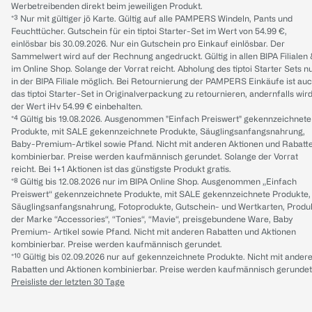
Werbetreibenden direkt beim jeweiligen Produkt.
*³ Nur mit gültiger jö Karte. Gültig auf alle PAMPERS Windeln, Pants und
Feuchttücher. Gutschein für ein tiptoi Starter-Set im Wert von 54.99 €,
einlösbar bis 30.09.2026. Nur ein Gutschein pro Einkauf einlösbar. Der
Sammelwert wird auf der Rechnung angedruckt. Gültig in allen BIPA Filialen
im Online Shop. Solange der Vorrat reicht. Abholung des tiptoi Starter Sets n
in der BIPA Filiale möglich. Bei Retournierung der PAMPERS Einkäufe ist au
das tiptoi Starter-Set in Originalverpackung zu retournieren, andernfalls wir
der Wert iHv 54.99 € einbehalten.
*⁴ Gültig bis 19.08.2026. Ausgenommen "Einfach Preiswert" gekennzeichnete
Produkte, mit SALE gekennzeichnete Produkte, Säuglingsanfangsnahrung,
Baby-Premium-Artikel sowie Pfand. Nicht mit anderen Aktionen und Rabatt
kombinierbar. Preise werden kaufmännisch gerundet. Solange der Vorrat
reicht. Bei 1+1 Aktionen ist das günstigste Produkt gratis.
*⁸ Gültig bis 12.08.2026 nur im BIPA Online Shop. Ausgenommen „Einfach
Preiswert“ gekennzeichnete Produkte, mit SALE gekennzeichnete Produkte,
Säuglingsanfangsnahrung, Fotoprodukte, Gutschein- und Wertkarten, Produ
der Marke “Accessories“, “Tonies“, “Mavie“, preisgebundene Ware, Baby
Premium- Artikel sowie Pfand. Nicht mit anderen Rabatten und Aktionen
kombinierbar. Preise werden kaufmännisch gerundet.
*¹⁰ Gültig bis 02.09.2026 nur auf gekennzeichnete Produkte. Nicht mit ander
Rabatten und Aktionen kombinierbar. Preise werden kaufmännisch gerundet
Preisliste der letzten 30 Tage