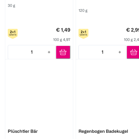
30 g
120 g
€ 1,49
€ 2,9
100 g 4,97
100 g 2,
1
1
Quantity: 1
Quantity: 1
BI KIDS
BI KIDS
Plüschtier Bär
Regenbogen Badekugel