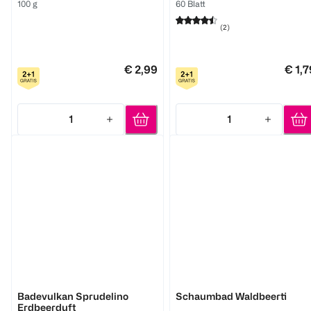
100 g
60 Blatt
(
2
)
€ 2,99
€ 1,7
1
1
Quantity: 1
Quantity: 1
BI KIDS
BI KIDS
Badevulkan Sprudelino
Schaumbad Waldbeerti
Erdbeerduft