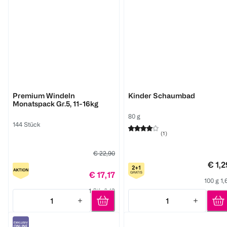
BABYWELL
BI KIDS
Premium Windeln
Kinder Schaumbad
Monatspack Gr.5, 11-16kg
80 g
144 Stück
(
1
)
€ 22,90
€ 1,2
€ 17,17
100 g 1,
1 Stk 0,12
1
1
Quantity: 1
Quantity: 1