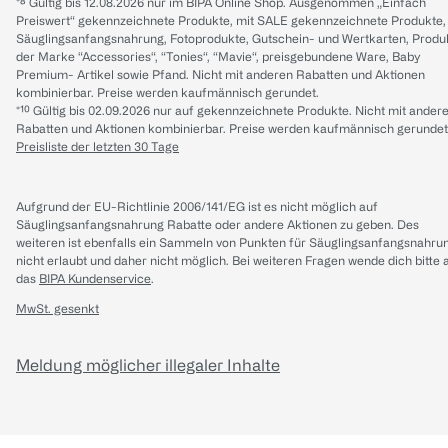
*⁸ Gültig bis 12.08.2026 nur im BIPA Online Shop. Ausgenommen „Einfach
Preiswert“ gekennzeichnete Produkte, mit SALE gekennzeichnete Produkte,
Säuglingsanfangsnahrung, Fotoprodukte, Gutschein- und Wertkarten, Produ
der Marke “Accessories“, “Tonies“, “Mavie“, preisgebundene Ware, Baby
Premium- Artikel sowie Pfand. Nicht mit anderen Rabatten und Aktionen
kombinierbar. Preise werden kaufmännisch gerundet.
*¹⁰ Gültig bis 02.09.2026 nur auf gekennzeichnete Produkte. Nicht mit ander
Rabatten und Aktionen kombinierbar. Preise werden kaufmännisch gerundet
Preisliste der letzten 30 Tage
Aufgrund der EU-Richtlinie 2006/141/EG ist es nicht möglich auf
Säuglingsanfangsnahrung Rabatte oder andere Aktionen zu geben. Des
weiteren ist ebenfalls ein Sammeln von Punkten für Säuglingsanfangsnahru
nicht erlaubt und daher nicht möglich.
Bei weiteren Fragen wende dich bitte 
das
BIPA Kundenservice
.
MwSt. gesenkt
Meldung möglicher illegaler Inhalte