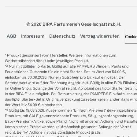
© 2026 BIPA Parfumerien Gesellschaft m.b.H.
AGB
Impressum
Datenschutz
Vertrag widerrufen
Cooki
* Produkt gesponsert vom Hersteller. Weitere Informationen zum
Werbetreibenden direkt beim jeweiligen Produkt.
*³ Nur mit gültiger jö Karte. Gültig auf alle PAMPERS Windeln, Pants und
Feuchttücher. Gutschein für ein tiptoi Starter-Set im Wert von 54.99 €,
einlösbar bis 30.09.2026. Nur ein Gutschein pro Einkauf einlösbar. Der
Sammelwert wird auf der Rechnung angedruckt. Gültig in allen BIPA Filialen
im Online Shop. Solange der Vorrat reicht. Abholung des tiptoi Starter Sets n
in der BIPA Filiale möglich. Bei Retournierung der PAMPERS Einkäufe ist au
das tiptoi Starter-Set in Originalverpackung zu retournieren, andernfalls wir
der Wert iHv 54.99 € einbehalten.
*⁴ Gültig bis 19.08.2026. Ausgenommen "Einfach Preiswert" gekennzeichnete
Produkte, mit SALE gekennzeichnete Produkte, Säuglingsanfangsnahrung,
Baby-Premium-Artikel sowie Pfand. Nicht mit anderen Aktionen und Rabatt
kombinierbar. Preise werden kaufmännisch gerundet. Solange der Vorrat
reicht. Bei 1+1 Aktionen ist das günstigste Produkt gratis.