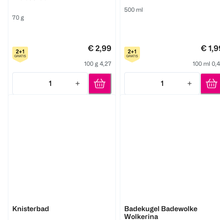
500 ml
70 g
€ 2,99
€ 1,9
100 g 4,27
100 ml 0,
1
1
Quantity: 1
Quantity: 1
BI KIDS
BI KIDS
Knisterbad
Badekugel Badewolke
Wolkerina