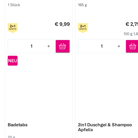
1 Stück
165 g
€ 9,99
€ 2,7
100 g 1,
1
1
Quantity: 1
Quantity: 1
BI KIDS
BI KIDS
Badetabs
2in1 Duschgel & Shampoo
Apfelix
20 g