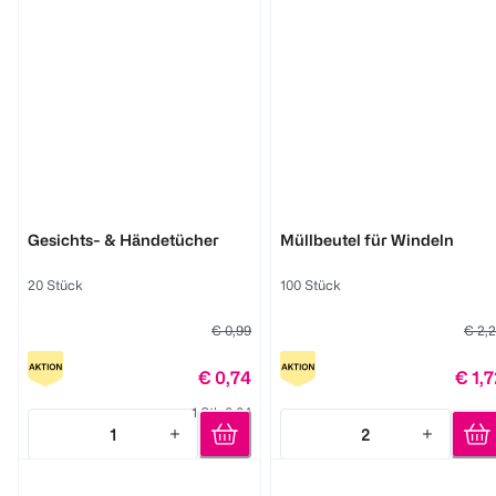
BABYWELL
BABYWELL
Gesichts- & Händetücher
Müllbeutel für Windeln
20 Stück
100 Stück
€ 0,99
€ 2,
€ 0,74
€ 1,7
1 Stk 0,04
1
2
Quantity: 1
Quantity: 2