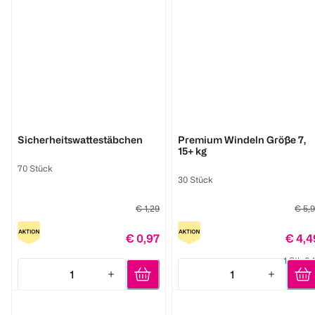
BABYWELL
BABYWELL
Sicherheitswattestäbchen
Premium Windeln Größe 7,
15+ kg
70 Stück
30 Stück
€ 1,29
€ 5,
€ 0,97
€ 4,4
1 Stk 0,
1
1
Quantity: 1
Quantity: 1