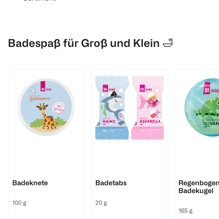
Badespaß für Groß und Klein 🛁
BI KIDS
BI KIDS
BI KIDS
Badeknete
Badetabs
Regenboge
Badekugel
100 g
20 g
165 g