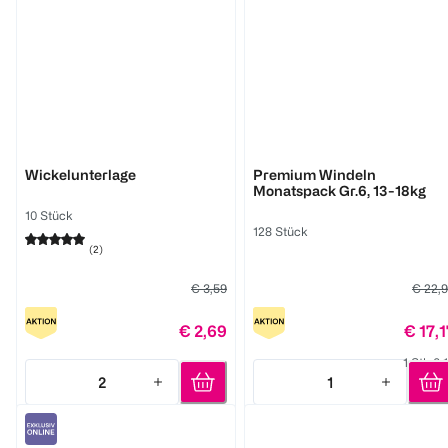
BABYWELL
BABYWELL
Wickelunterlage
Premium Windeln
Monatspack Gr.6, 13-18kg
10 Stück
128 Stück
(
2
)
€ 3,59
€ 22,
€ 2,69
€ 17,1
1 Stk 0,
2
1
Quantity: 2
Quantity: 1