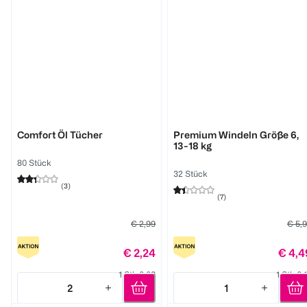
BABYWELL
BABYWELL
Comfort Öl Tücher
Premium Windeln Größe 6,
13-18 kg
80 Stück
32 Stück
(
3
)
(
7
)
€ 2,99
€ 5,
€ 2,24
€ 4,4
1 Stk 0,03
1 Stk 0,
2
1
Quantity: 2
Quantity: 1