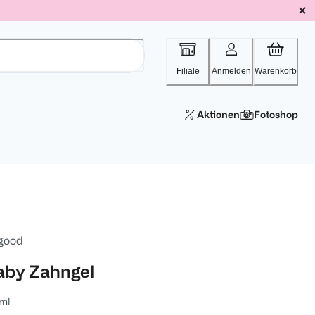
Filiale
Anmelden
Warenkorb
Aktionen
Fotoshop
 good
aby Zahngel
ml