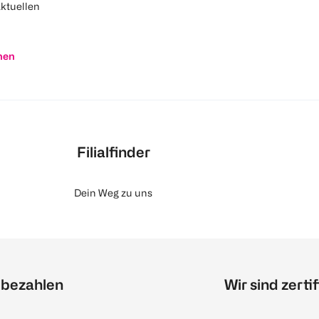
aktuellen
nen
Filialfinder
Dein Weg zu uns
 bezahlen
Wir sind zertif