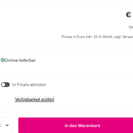
Pr
€ 
10
Preise in Euro inkl. 20 % MwSt. zzgl. Vers
Online lieferbar
In Filiale abholen
Verfügbarkeit prüfen
In den Warenkorb