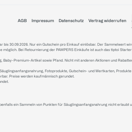
AGB
Impressum
Datenschutz
Vertrag widerrufen
sbar bis 30.09.2026. Nur ein Gutschein pro Einkauf einlösbar. Der Sammelwert wir
iale möglich. Bei Retournierung der PAMPERS Einkäufe ist auch das tiptoi Starter
g, Baby-Premium-Artikel sowie Pfand. Nicht mit anderen Aktionen und Rabatte
 Säuglingsanfangsnahrung, Fotoprodukte, Gutschein- und Wertkarten, Produkte
erbar. Preise werden kaufmännisch gerundet.
undet.
ebenfalls ein Sammeln von Punkten für Säuglingsanfangsnahrung nicht erlaubt 