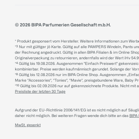
© 2026 BIPA Parfumerien Gesellschaft m.b.H.
* Produkt gesponsert vom Hersteller. Weitere Informationen zum Werbe
*³ Nur mit gültiger jö Karte. Gültig auf alle PAMPERS Windeln, Pants un
der Rechnung angedruckt. Gültig in allen BIPA Filialen & im Online Shop
Originalverpackung zu retournieren, andernfalls wird der Wert iHv 54.9
*⁴ Gültig bis 19.08.2026. Ausgenommen "Einfach Preiswert" gekennze
kombinierbar. Preise werden kaufmännisch gerundet. Solange der Vorrat 
*⁸ Gültig bis 12.08.2026 nur im BIPA Online Shop. Ausgenommen „Einf
Marke “Accessories“, “Tonies“, “Mavie“, preisgebundene Ware, Baby P
*¹⁰ Gültig bis 02.09.2026 nur auf gekennzeichnete Produkte. Nicht mi
Preisliste der letzten 30 Tage
Aufgrund der EU-Richtlinie 2006/141/EG ist es nicht möglich auf Säug
daher nicht möglich.
Bei weiteren Fragen wende dich bitte an das
BIPA
MwSt. gesenkt