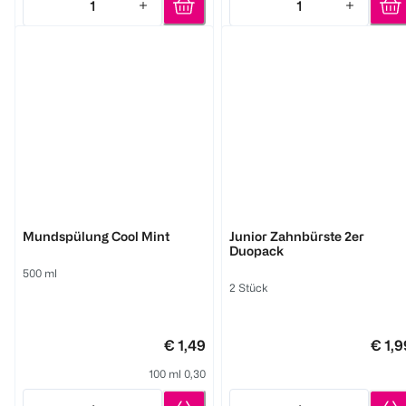
1
1
Quantity: 1
Quantity: 1
BI LIFE DENT
BI LIFE DENT
Mundspülung Cool Mint
Junior Zahnbürste 2er
Duopack
500 ml
2 Stück
€ 1,49
€ 1,9
100 ml 0,30