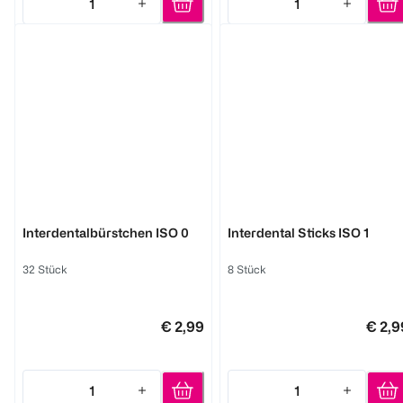
1
1
Quantity: 1
Quantity: 1
BI LIFE DENT
BI LIFE DENT
Interdentalbürstchen ISO 0
Interdental Sticks ISO 1
32 Stück
8 Stück
€ 2,99
€ 2,9
1
1
Quantity: 1
Quantity: 1