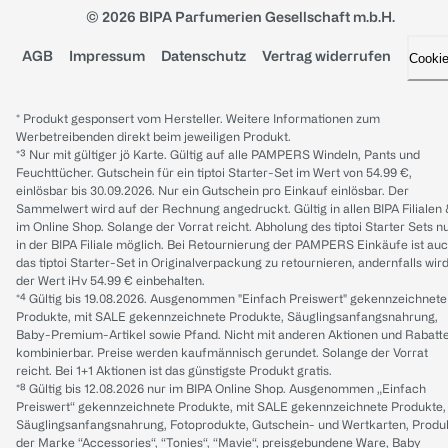
© 2026 BIPA Parfumerien Gesellschaft m.b.H.
AGB
Impressum
Datenschutz
Vertrag widerrufen
Cooki
* Produkt gesponsert vom Hersteller. Weitere Informationen zum
Werbetreibenden direkt beim jeweiligen Produkt.
*³ Nur mit gültiger jö Karte. Gültig auf alle PAMPERS Windeln, Pants und
Feuchttücher. Gutschein für ein tiptoi Starter-Set im Wert von 54.99 €,
einlösbar bis 30.09.2026. Nur ein Gutschein pro Einkauf einlösbar. Der
Sammelwert wird auf der Rechnung angedruckt. Gültig in allen BIPA Filialen
im Online Shop. Solange der Vorrat reicht. Abholung des tiptoi Starter Sets n
in der BIPA Filiale möglich. Bei Retournierung der PAMPERS Einkäufe ist au
das tiptoi Starter-Set in Originalverpackung zu retournieren, andernfalls wir
der Wert iHv 54.99 € einbehalten.
*⁴ Gültig bis 19.08.2026. Ausgenommen "Einfach Preiswert" gekennzeichnete
Produkte, mit SALE gekennzeichnete Produkte, Säuglingsanfangsnahrung,
Baby-Premium-Artikel sowie Pfand. Nicht mit anderen Aktionen und Rabatt
kombinierbar. Preise werden kaufmännisch gerundet. Solange der Vorrat
reicht. Bei 1+1 Aktionen ist das günstigste Produkt gratis.
*⁸ Gültig bis 12.08.2026 nur im BIPA Online Shop. Ausgenommen „Einfach
Preiswert“ gekennzeichnete Produkte, mit SALE gekennzeichnete Produkte,
Säuglingsanfangsnahrung, Fotoprodukte, Gutschein- und Wertkarten, Produ
der Marke “Accessories“, “Tonies“, “Mavie“, preisgebundene Ware, Baby