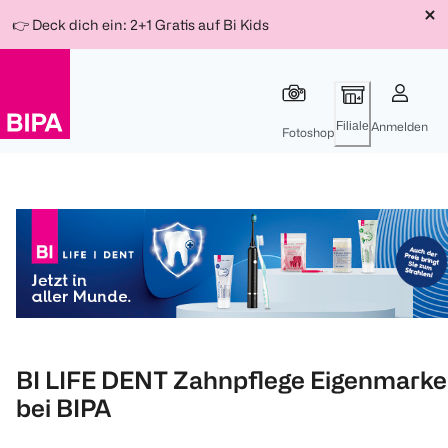
Weiter
Für
Für
Für
👉 Deck dich ein: 2+1 Gratis auf Bi Kids
zum
300 Ös
500 Ös
150 Ös
Inhalt
-20%
-10%
-15%
Filiale
Anmelden
Fotoshop
BI LIFE DENT Zahnpflege Eigenmarke
bei BIPA