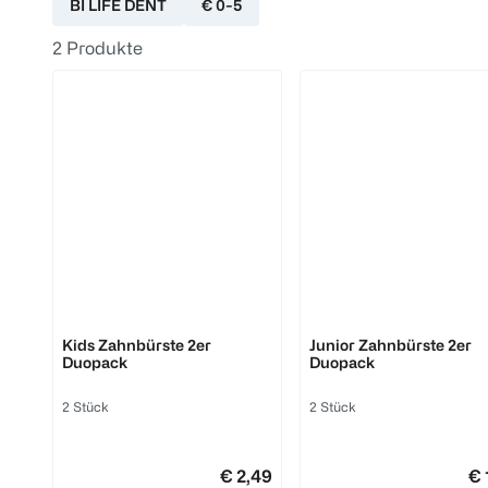
BI LIFE DENT
€ 0-5
2
Produkte
BI LIFE DENT
BI LIFE DENT
Kids Zahnbürste 2er
Junior Zahnbürste 2er
Duopack
Duopack
2 Stück
2 Stück
€ 2,49
€ 