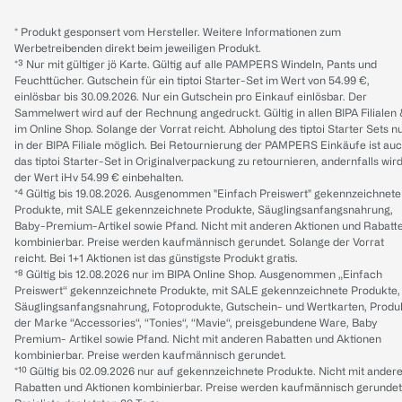
* Produkt gesponsert vom Hersteller. Weitere Informationen zum
Werbetreibenden direkt beim jeweiligen Produkt.
*³ Nur mit gültiger jö Karte. Gültig auf alle PAMPERS Windeln, Pants und
Feuchttücher. Gutschein für ein tiptoi Starter-Set im Wert von 54.99 €,
einlösbar bis 30.09.2026. Nur ein Gutschein pro Einkauf einlösbar. Der
Sammelwert wird auf der Rechnung angedruckt. Gültig in allen BIPA Filialen
im Online Shop. Solange der Vorrat reicht. Abholung des tiptoi Starter Sets n
in der BIPA Filiale möglich. Bei Retournierung der PAMPERS Einkäufe ist au
das tiptoi Starter-Set in Originalverpackung zu retournieren, andernfalls wir
der Wert iHv 54.99 € einbehalten.
*⁴ Gültig bis 19.08.2026. Ausgenommen "Einfach Preiswert" gekennzeichnete
Produkte, mit SALE gekennzeichnete Produkte, Säuglingsanfangsnahrung,
Baby-Premium-Artikel sowie Pfand. Nicht mit anderen Aktionen und Rabatt
kombinierbar. Preise werden kaufmännisch gerundet. Solange der Vorrat
reicht. Bei 1+1 Aktionen ist das günstigste Produkt gratis.
*⁸ Gültig bis 12.08.2026 nur im BIPA Online Shop. Ausgenommen „Einfach
Preiswert“ gekennzeichnete Produkte, mit SALE gekennzeichnete Produkte,
Säuglingsanfangsnahrung, Fotoprodukte, Gutschein- und Wertkarten, Produ
der Marke “Accessories“, “Tonies“, “Mavie“, preisgebundene Ware, Baby
Premium- Artikel sowie Pfand. Nicht mit anderen Rabatten und Aktionen
kombinierbar. Preise werden kaufmännisch gerundet.
*¹⁰ Gültig bis 02.09.2026 nur auf gekennzeichnete Produkte. Nicht mit ander
Rabatten und Aktionen kombinierbar. Preise werden kaufmännisch gerundet