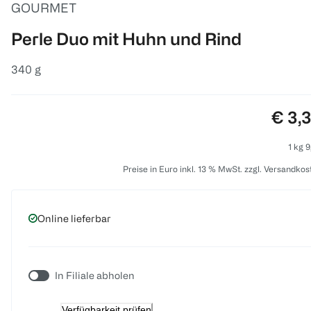
GOURMET
Perle Duo mit Huhn und Rind
340 g
Preis
€ 3,
1 kg 9
Preise in Euro inkl. 13 % MwSt. zzgl. Versandkos
Online lieferbar
In Filiale abholen
Verfügbarkeit prüfen