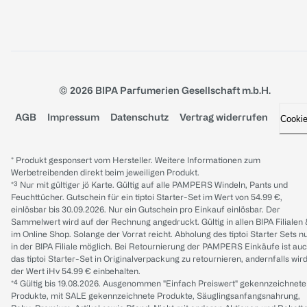
© 2026 BIPA Parfumerien Gesellschaft m.b.H.
AGB
Impressum
Datenschutz
Vertrag widerrufen
Cooki
* Produkt gesponsert vom Hersteller. Weitere Informationen zum
Werbetreibenden direkt beim jeweiligen Produkt.
*³ Nur mit gültiger jö Karte. Gültig auf alle PAMPERS Windeln, Pants und
Feuchttücher. Gutschein für ein tiptoi Starter-Set im Wert von 54.99 €,
einlösbar bis 30.09.2026. Nur ein Gutschein pro Einkauf einlösbar. Der
Sammelwert wird auf der Rechnung angedruckt. Gültig in allen BIPA Filialen
im Online Shop. Solange der Vorrat reicht. Abholung des tiptoi Starter Sets n
in der BIPA Filiale möglich. Bei Retournierung der PAMPERS Einkäufe ist au
das tiptoi Starter-Set in Originalverpackung zu retournieren, andernfalls wir
der Wert iHv 54.99 € einbehalten.
*⁴ Gültig bis 19.08.2026. Ausgenommen "Einfach Preiswert" gekennzeichnete
Produkte, mit SALE gekennzeichnete Produkte, Säuglingsanfangsnahrung,