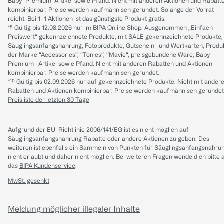
Baby-Premium-Artikel sowie Pfand. Nicht mit anderen Aktionen und Rabatt
kombinierbar. Preise werden kaufmännisch gerundet. Solange der Vorrat
reicht. Bei 1+1 Aktionen ist das günstigste Produkt gratis.
*⁸ Gültig bis 12.08.2026 nur im BIPA Online Shop. Ausgenommen „Einfach
Preiswert“ gekennzeichnete Produkte, mit SALE gekennzeichnete Produkte,
Säuglingsanfangsnahrung, Fotoprodukte, Gutschein- und Wertkarten, Produ
der Marke “Accessories“, “Tonies“, “Mavie“, preisgebundene Ware, Baby
Premium- Artikel sowie Pfand. Nicht mit anderen Rabatten und Aktionen
kombinierbar. Preise werden kaufmännisch gerundet.
*¹⁰ Gültig bis 02.09.2026 nur auf gekennzeichnete Produkte. Nicht mit ander
Rabatten und Aktionen kombinierbar. Preise werden kaufmännisch gerundet
Preisliste der letzten 30 Tage
Aufgrund der EU-Richtlinie 2006/141/EG ist es nicht möglich auf
Säuglingsanfangsnahrung Rabatte oder andere Aktionen zu geben. Des
weiteren ist ebenfalls ein Sammeln von Punkten für Säuglingsanfangsnahru
nicht erlaubt und daher nicht möglich.
Bei weiteren Fragen wende dich bitte 
das
BIPA Kundenservice
.
MwSt. gesenkt
Meldung möglicher illegaler Inhalte