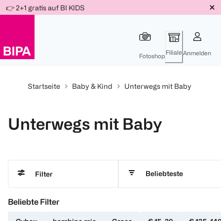
Weiter
👉 2+1 gratis auf BI KIDS
Für
Für
Für
zum
300 Ös
500 Ös
150 Ös
Inhalt
-20%
-10%
-15%
Filiale
Anmelden
Fotoshop
Startseite
Baby & Kind
Unterwegs mit Baby
Unterwegs mit Baby
Beliebteste
Filter
Beliebte Filter