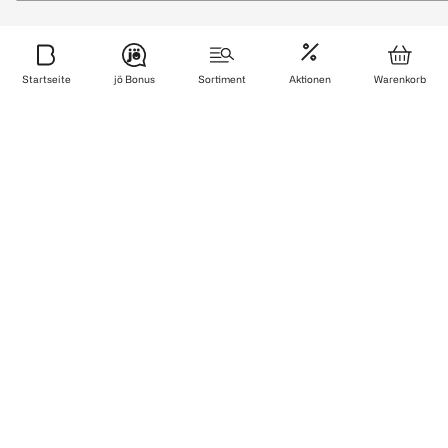
Sicher bezahlen
Startseite
jö Bonus
Sortiment
Aktionen
Warenkorb
Zuverlässig und schnell geliefert
Wir sind zertifiziert