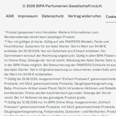
© 2026 BIPA Parfumerien Gesellschaft m.b.H.
AGB
Impressum
Datenschutz
Vertrag widerrufen
Cooki
* Produkt gesponsert vom Hersteller. Weitere Informationen zum
Werbetreibenden direkt beim jeweiligen Produkt.
*³ Nur mit gültiger jö Karte. Gültig auf alle PAMPERS Windeln, Pants und
Feuchttücher. Gutschein für ein tiptoi Starter-Set im Wert von 54.99 €,
einlösbar bis 30.09.2026. Nur ein Gutschein pro Einkauf einlösbar. Der
Sammelwert wird auf der Rechnung angedruckt. Gültig in allen BIPA Filialen
im Online Shop. Solange der Vorrat reicht. Abholung des tiptoi Starter Sets n
in der BIPA Filiale möglich. Bei Retournierung der PAMPERS Einkäufe ist au
das tiptoi Starter-Set in Originalverpackung zu retournieren, andernfalls wir
der Wert iHv 54.99 € einbehalten.
*⁴ Gültig bis 19.08.2026. Ausgenommen "Einfach Preiswert" gekennzeichnete
Produkte, mit SALE gekennzeichnete Produkte, Säuglingsanfangsnahrung,
Baby-Premium-Artikel sowie Pfand. Nicht mit anderen Aktionen und Rabatt
kombinierbar. Preise werden kaufmännisch gerundet. Solange der Vorrat
reicht. Bei 1+1 Aktionen ist das günstigste Produkt gratis.
*⁸ Gültig bis 12.08.2026 nur im BIPA Online Shop. Ausgenommen „Einfach
Preiswert“ gekennzeichnete Produkte, mit SALE gekennzeichnete Produkte,
Säuglingsanfangsnahrung, Fotoprodukte, Gutschein- und Wertkarten, Produ