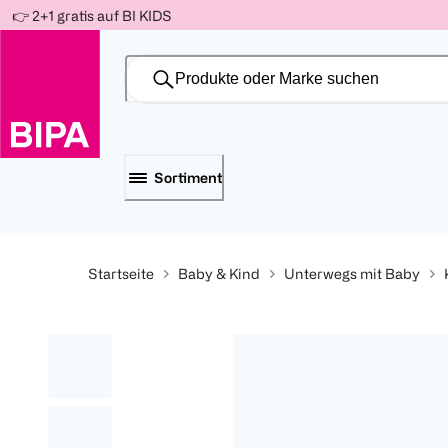
Weiter
👉 2+1 gratis auf BI KIDS
Für
Für
Für
zum
300 Ös
500 Ös
150 Ös
Inhalt
-20%
-10%
-15%
Sortiment
Startseite
Baby & Kind
Unterwegs mit Baby