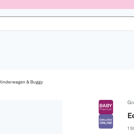
Kinderwagen & Buggy
Gr
E
1 S