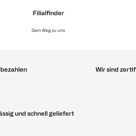
Filialfinder
Dein Weg zu uns
 bezahlen
Wir sind zertif
ässig und schnell geliefert