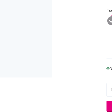
Far
D