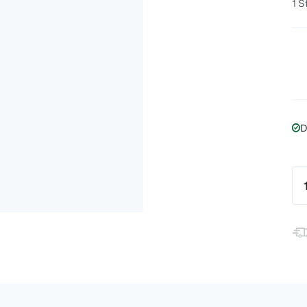
1 S
D