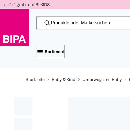
Weiter
👉 2+1 gratis auf BI KIDS
Für
Für
Für
zum
300 Ös
500 Ös
150 Ös
Inhalt
-20%
-10%
-15%
Sortiment
Startseite
Baby & Kind
Unterwegs mit Baby