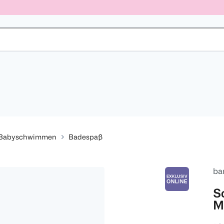
Babyschwimmen
Badespaß
ba
S
M