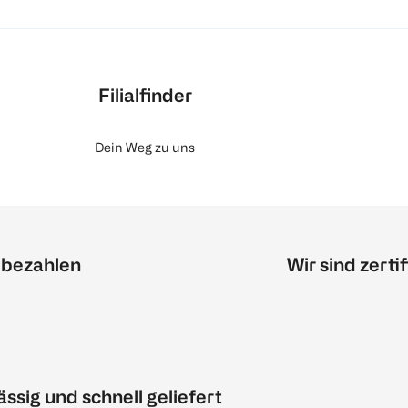
Filialfinder
Dein Weg zu uns
 bezahlen
Wir sind zertif
ässig und schnell geliefert