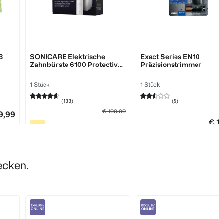
PHILIPS
Braun
3
SONICARE Elektrische
Exact Series EN10
Zahnbürste 6100 Protective
Präzisionstrimmer
Clean
1 Stück
1 Stück
(
133
)
(
5
)
€ 199,99
9,99
€ 
€ 149,99
1
1
Quantity: 1
Quantity: 1
ecken.