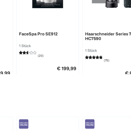
Braun
Braun
FaceSpa Pro SE912
Haarschneider Series 
HC7590
1 Stück
1 Stück
(
20
)
(
75
)
€ 199,99
19,99
€ 
1
Quantity: 1
1
Quantity: 1