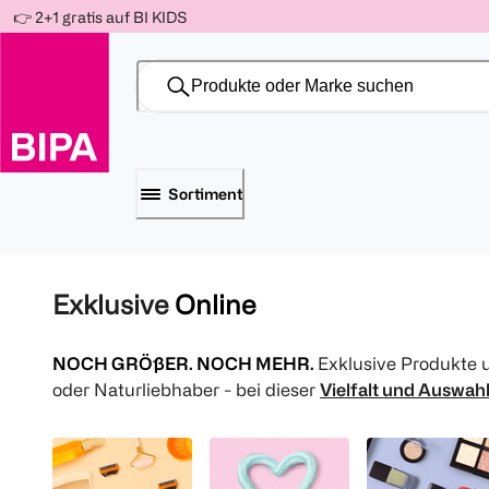
Weiter
👉 2+1 gratis auf BI KIDS
Für
Für
Für
zum
300 Ös
500 Ös
150 Ös
Inhalt
-20%
-10%
-15%
Sortiment
Exklusive
Online
NOCH GRÖßER. NOCH MEHR.
Exklusive Produkte
oder Naturliebhaber - bei dieser
Vielfalt und Auswah