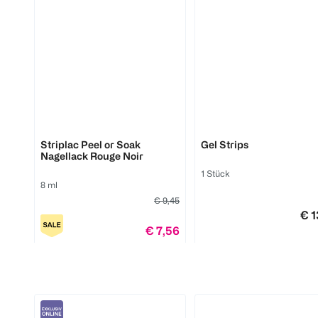
Babyliss
Babyliss
Air Wand
Warmluftbürste
Shape&Smooth
1 Stück
1 Stück
Alessandro
DOONAILS
(
35
)
Striplac Peel or Soak
Gel Strips
(
6
)
Nagellack Rouge Noir
€ 139,99
1 Stück
€ 4
8 ml
€ 9,45
€ 1
1
Quantity: 1
1
€ 7,56
Quantity: 1
1
1
Quantity: 1
Quantity: 1