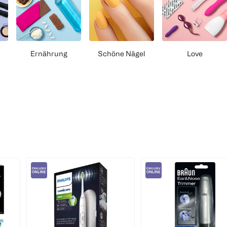
Ernährung
Schöne Nägel
Love