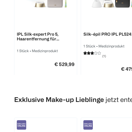
Braun
Braun
IPL Silk·expert Pro 5,
Silk-épil PRO IPL PL524
Haarentfernung für
zuhause, PL5052
1 Stück
•
Medizinprodukt
1 Stück
•
Medizinprodukt
(
1
)
€ 529,99
€ 47
1
Quantity: 1
1
Quantity: 1
Exklusive Make-up Lieblinge
jetzt ent