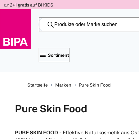
Weiter
👉 2+1 gratis auf BI KIDS
Für
Für
Für
zum
300 Ös
500 Ös
150 Ös
Inhalt
-20%
-10%
-15%
Sortiment
Startseite
Marken
Pure Skin Food
Pure Skin Food
PURE SKIN FOOD
- Effektive Naturkosmetik aus Öst