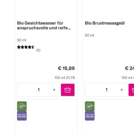
Pure Skin Food
Pure Skin Food
Bio Gesichtswasser für
Bio Brustmassageöl
anspruchsvolle und reife
Haut
50 ml
50 ml
(
2
)
€ 15,89
€ 2
100 ml 31,78
100 ml 
1
1
Quantity: 1
Quantity: 1