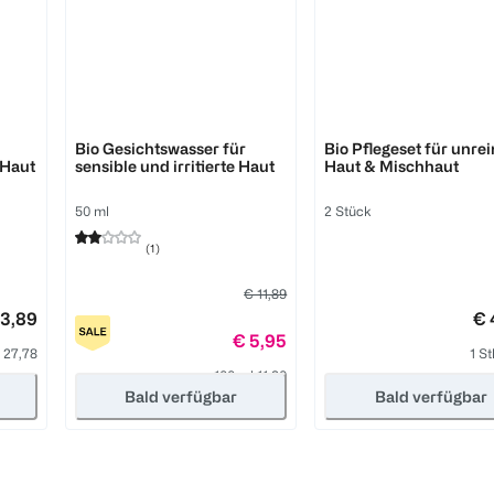
Pure Skin Food
Pure Skin Food
Bio Gesichtswasser für
Bio Pflegeset für unre
 Haut
sensible und irritierte Haut
Haut & Mischhaut
50 ml
2 Stück
(
1
)
€ 11,89
13,89
€ 
€ 5,95
 27,78
1 S
100 ml 11,90
Bald verfügbar
Bald verfügbar