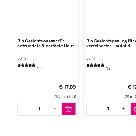
Pure Skin Food
Pure Skin Food
Bio Gesichtswasser für
Bio Gesichtspeeling für 
entzündete & gerötete Haut
verfeinertes Hautbild
50 ml
60 ml
(
1
)
(
2
)
€ 17,89
€ 1
100 ml 35,78
100 ml 
1
1
Quantity: 1
Quantity: 1