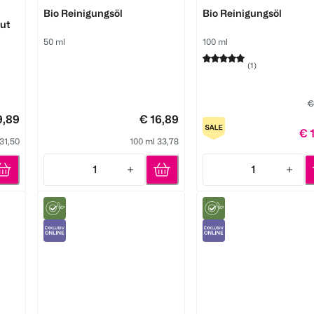
Pure Skin Food
Pure Skin Food
Bio Reinigungsöl
Bio Reinigungsöl
ut
50 ml
100 ml
(
1
)
€
9,89
€ 16,89
€ 
331,50
100 ml 33,78
1
1
Quantity: 1
Quantity: 1