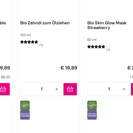
Pure Skin Food
Pure Skin Food
ible
Bio Zahnöl zum Ölziehen
Bio Skin Glow Mask
Strawberry
100 ml
60 ml
(
1
)
(
1
)
19,89
€ 19,89
€ 
 66,30
1 
1
1
Quantity: 1
Quantity: 1