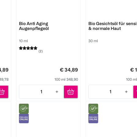
Pure Skin Food
Pure Skin Food
Bio Anti Aging
Bio Gesichtsöl für sens
Augenpflegeöl
& normale Haut
10 ml
30 ml
(
2
)
4,89
€ 34,89
€ 
49,78
100 ml 348,90
100 ml
1
1
Quantity: 1
Quantity: 1