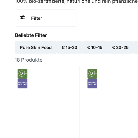
100% bio-zertifizierte, natürliche und rein pflanzlic
Filter
Beliebte Filter
Pure Skin Food
€ 15-20
€ 10-15
€ 20-25
18
Produkte