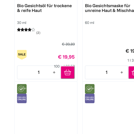
Pure Skin Food
Pure Skin Food
Bio Gesichtsöl für trockene
Bio Gesichtsmaske für
& reife Haut
unreine Haut & Mischha
30 ml
60 ml
(
2
)
€ 39,89
€ 1
€ 19,95
1 l 
100 ml 66,50
1
1
Quantity: 1
Quantity: 1