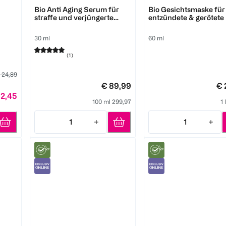
Pure Skin Food
Pure Skin Food
Bio Anti Aging Serum für
Bio Gesichtsmaske für
straffe und verjüngerte
entzündete & gerötete
Haut
30 ml
60 ml
(
1
)
 24,89
€ 89,99
€ 
12,45
100 ml 299,97
1 
1
1
Quantity: 1
Quantity: 1