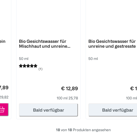
Pure Skin Food
Pure Skin Food
ein
Bio Gesichtswasser für
Bio Gesichtswasser für
Mischhaut und unreine
unreine und gestresste
Haut
50 ml
50 ml
(
1
)
7,89
€ 12,89
€ 
29,82
100 ml 25,78
100 ml
Bald verfügbar
Bald verfügbar
18
von
18
Produkten angesehen