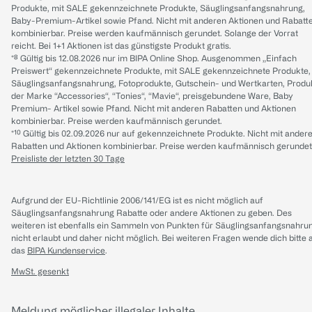
Produkte, mit SALE gekennzeichnete Produkte, Säuglingsanfangsnahrung,
Baby-Premium-Artikel sowie Pfand. Nicht mit anderen Aktionen und Rabatt
kombinierbar. Preise werden kaufmännisch gerundet. Solange der Vorrat
reicht. Bei 1+1 Aktionen ist das günstigste Produkt gratis.
*⁸ Gültig bis 12.08.2026 nur im BIPA Online Shop. Ausgenommen „Einfach
Preiswert“ gekennzeichnete Produkte, mit SALE gekennzeichnete Produkte,
Säuglingsanfangsnahrung, Fotoprodukte, Gutschein- und Wertkarten, Produ
der Marke “Accessories“, “Tonies“, “Mavie“, preisgebundene Ware, Baby
Premium- Artikel sowie Pfand. Nicht mit anderen Rabatten und Aktionen
kombinierbar. Preise werden kaufmännisch gerundet.
*¹⁰ Gültig bis 02.09.2026 nur auf gekennzeichnete Produkte. Nicht mit ander
Rabatten und Aktionen kombinierbar. Preise werden kaufmännisch gerundet
Preisliste der letzten 30 Tage
Aufgrund der EU-Richtlinie 2006/141/EG ist es nicht möglich auf
Säuglingsanfangsnahrung Rabatte oder andere Aktionen zu geben. Des
weiteren ist ebenfalls ein Sammeln von Punkten für Säuglingsanfangsnahru
nicht erlaubt und daher nicht möglich.
Bei weiteren Fragen wende dich bitte 
das
BIPA Kundenservice
.
MwSt. gesenkt
Meldung möglicher illegaler Inhalte