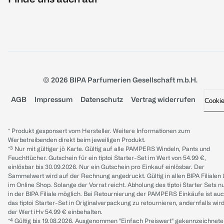
© 2026 BIPA Parfumerien Gesellschaft m.b.H.
AGB
Impressum
Datenschutz
Vertrag widerrufen
Cooki
* Produkt gesponsert vom Hersteller. Weitere Informationen zum
Werbetreibenden direkt beim jeweiligen Produkt.
*³ Nur mit gültiger jö Karte. Gültig auf alle PAMPERS Windeln, Pants und
Feuchttücher. Gutschein für ein tiptoi Starter-Set im Wert von 54.99 €,
einlösbar bis 30.09.2026. Nur ein Gutschein pro Einkauf einlösbar. Der
Sammelwert wird auf der Rechnung angedruckt. Gültig in allen BIPA Filialen
im Online Shop. Solange der Vorrat reicht. Abholung des tiptoi Starter Sets n
in der BIPA Filiale möglich. Bei Retournierung der PAMPERS Einkäufe ist au
das tiptoi Starter-Set in Originalverpackung zu retournieren, andernfalls wir
der Wert iHv 54.99 € einbehalten.
*⁴ Gültig bis 19.08.2026. Ausgenommen "Einfach Preiswert" gekennzeichnete