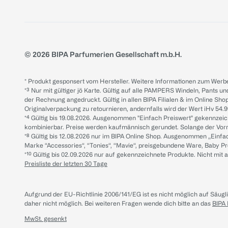
© 2026 BIPA Parfumerien Gesellschaft m.b.H.
* Produkt gesponsert vom Hersteller. Weitere Informationen zum Werbe
*³ Nur mit gültiger jö Karte. Gültig auf alle PAMPERS Windeln, Pants un
der Rechnung angedruckt. Gültig in allen BIPA Filialen & im Online Shop
Originalverpackung zu retournieren, andernfalls wird der Wert iHv 54.9
*⁴ Gültig bis 19.08.2026. Ausgenommen "Einfach Preiswert" gekennze
kombinierbar. Preise werden kaufmännisch gerundet. Solange der Vorrat 
*⁸ Gültig bis 12.08.2026 nur im BIPA Online Shop. Ausgenommen „Einf
Marke “Accessories“, “Tonies“, “Mavie“, preisgebundene Ware, Baby P
*¹⁰ Gültig bis 02.09.2026 nur auf gekennzeichnete Produkte. Nicht mi
Preisliste der letzten 30 Tage
Aufgrund der EU-Richtlinie 2006/141/EG ist es nicht möglich auf Säug
daher nicht möglich.
Bei weiteren Fragen wende dich bitte an das
BIPA
MwSt. gesenkt