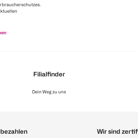
rbraucherschutzes.
aktuellen
nen
Filialfinder
Dein Weg zu uns
 bezahlen
Wir sind zertif