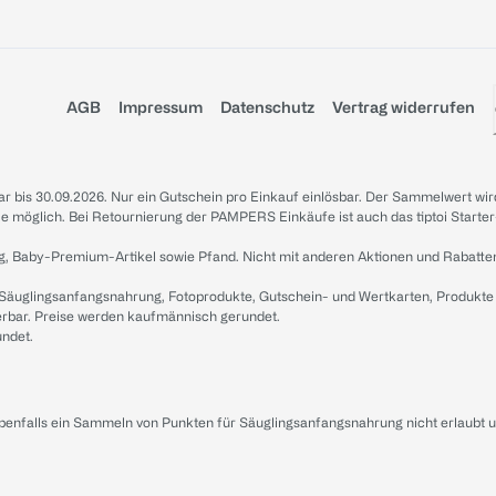
AGB
Impressum
Datenschutz
Vertrag widerrufen
sbar bis 30.09.2026. Nur ein Gutschein pro Einkauf einlösbar. Der Sammelwert wir
iale möglich. Bei Retournierung der PAMPERS Einkäufe ist auch das tiptoi Starter
g, Baby-Premium-Artikel sowie Pfand. Nicht mit anderen Aktionen und Rabatte
 Säuglingsanfangsnahrung, Fotoprodukte, Gutschein- und Wertkarten, Produkte
erbar. Preise werden kaufmännisch gerundet.
undet.
ebenfalls ein Sammeln von Punkten für Säuglingsanfangsnahrung nicht erlaubt 