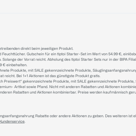
treibenden direkt beim jeweiligen Produkt.
d Feuchttücher. Gutschein für ein tiptoi Starter-Set im Wert von 54.99 €, einlö
. Solange der Vorrat reicht. Abholung des tiptoi Starter Sets nur in der BIPA Fil
9 € einbehalten.
ichnete Produkte, mit SALE gekennzeichnete Produkte, Säuglingsanfangsnahrun
reicht. Bei 1+1 Aktionen ist das günstigste Produkt gratis.
ach Preiswert“ gekennzeichnete Produkte, mit SALE gekennzeichnete Produkte,
remium- Artikel sowie Pfand. Nicht mit anderen Rabatten und Aktionen kombini
t anderen Rabatten und Aktionen kombinierbar. Preise werden kaufmännisch ger
lingsanfangsnahrung Rabatte oder andere Aktionen zu geben. Des weiteren ist 
 Kundenservice
.