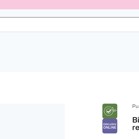
Pu
B
r