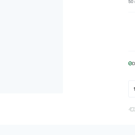
50 
D