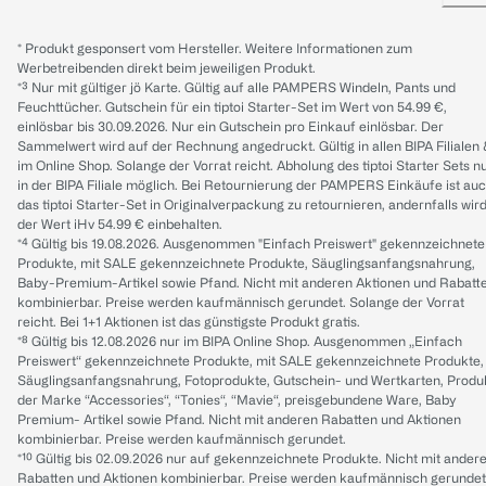
* Produkt gesponsert vom Hersteller. Weitere Informationen zum
Werbetreibenden direkt beim jeweiligen Produkt.
*³ Nur mit gültiger jö Karte. Gültig auf alle PAMPERS Windeln, Pants und
Feuchttücher. Gutschein für ein tiptoi Starter-Set im Wert von 54.99 €,
einlösbar bis 30.09.2026. Nur ein Gutschein pro Einkauf einlösbar. Der
Sammelwert wird auf der Rechnung angedruckt. Gültig in allen BIPA Filialen
im Online Shop. Solange der Vorrat reicht. Abholung des tiptoi Starter Sets n
in der BIPA Filiale möglich. Bei Retournierung der PAMPERS Einkäufe ist au
das tiptoi Starter-Set in Originalverpackung zu retournieren, andernfalls wir
der Wert iHv 54.99 € einbehalten.
*⁴ Gültig bis 19.08.2026. Ausgenommen "Einfach Preiswert" gekennzeichnete
Produkte, mit SALE gekennzeichnete Produkte, Säuglingsanfangsnahrung,
Baby-Premium-Artikel sowie Pfand. Nicht mit anderen Aktionen und Rabatt
kombinierbar. Preise werden kaufmännisch gerundet. Solange der Vorrat
reicht. Bei 1+1 Aktionen ist das günstigste Produkt gratis.
*⁸ Gültig bis 12.08.2026 nur im BIPA Online Shop. Ausgenommen „Einfach
Preiswert“ gekennzeichnete Produkte, mit SALE gekennzeichnete Produkte,
Säuglingsanfangsnahrung, Fotoprodukte, Gutschein- und Wertkarten, Produ
der Marke “Accessories“, “Tonies“, “Mavie“, preisgebundene Ware, Baby
Premium- Artikel sowie Pfand. Nicht mit anderen Rabatten und Aktionen
kombinierbar. Preise werden kaufmännisch gerundet.
*¹⁰ Gültig bis 02.09.2026 nur auf gekennzeichnete Produkte. Nicht mit ander
Rabatten und Aktionen kombinierbar. Preise werden kaufmännisch gerundet