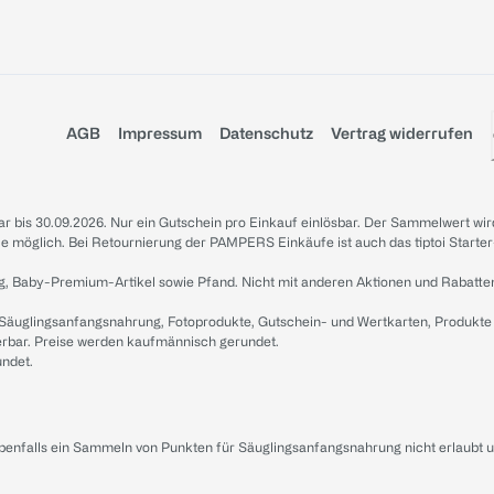
AGB
Impressum
Datenschutz
Vertrag widerrufen
sbar bis 30.09.2026. Nur ein Gutschein pro Einkauf einlösbar. Der Sammelwert wir
iale möglich. Bei Retournierung der PAMPERS Einkäufe ist auch das tiptoi Starter
g, Baby-Premium-Artikel sowie Pfand. Nicht mit anderen Aktionen und Rabatte
 Säuglingsanfangsnahrung, Fotoprodukte, Gutschein- und Wertkarten, Produkte
erbar. Preise werden kaufmännisch gerundet.
undet.
ebenfalls ein Sammeln von Punkten für Säuglingsanfangsnahrung nicht erlaubt 