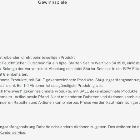
Gewinnspiele
treibenden direkt beim jeweiligen Produkt.
d Feuchttücher. Gutschein für ein tiptoi Starter-Set im Wert von 54.99 €, einlö
. Solange der Vorrat reicht. Abholung des tiptoi Starter Sets nur in der BIPA Fil
9 € einbehalten.
ichnete Produkte, mit SALE gekennzeichnete Produkte, Säuglingsanfangsnahrun
reicht. Bei 1+1 Aktionen ist das günstigste Produkt gratis.
ach Preiswert“ gekennzeichnete Produkte, mit SALE gekennzeichnete Produkte,
remium- Artikel sowie Pfand. Nicht mit anderen Rabatten und Aktionen kombini
t anderen Rabatten und Aktionen kombinierbar. Preise werden kaufmännisch ger
lingsanfangsnahrung Rabatte oder andere Aktionen zu geben. Des weiteren ist 
 Kundenservice
.