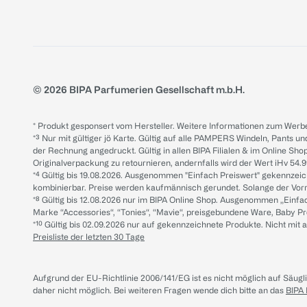
© 2026 BIPA Parfumerien Gesellschaft m.b.H.
* Produkt gesponsert vom Hersteller. Weitere Informationen zum Werbe
*³ Nur mit gültiger jö Karte. Gültig auf alle PAMPERS Windeln, Pants un
der Rechnung angedruckt. Gültig in allen BIPA Filialen & im Online Shop
Originalverpackung zu retournieren, andernfalls wird der Wert iHv 54.9
*⁴ Gültig bis 19.08.2026. Ausgenommen "Einfach Preiswert" gekennze
kombinierbar. Preise werden kaufmännisch gerundet. Solange der Vorrat 
*⁸ Gültig bis 12.08.2026 nur im BIPA Online Shop. Ausgenommen „Einf
Marke “Accessories“, “Tonies“, “Mavie“, preisgebundene Ware, Baby P
*¹⁰ Gültig bis 02.09.2026 nur auf gekennzeichnete Produkte. Nicht mi
Preisliste der letzten 30 Tage
Aufgrund der EU-Richtlinie 2006/141/EG ist es nicht möglich auf Säug
daher nicht möglich.
Bei weiteren Fragen wende dich bitte an das
BIPA