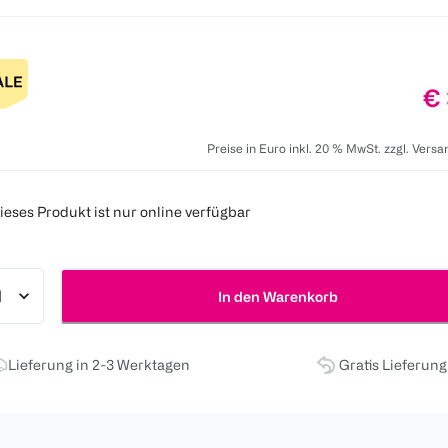
Pr
€ 
Preise in Euro inkl. 20 % MwSt. zzgl. Vers
ieses Produkt ist nur online verfügbar
In den Warenkorb
Lieferung in 2-3 Werktagen
Gratis Lieferun