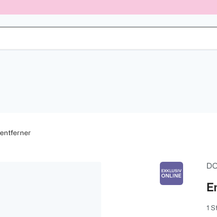
entferner
DO
E
1 S