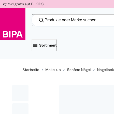
Weiter
👉 2+1 gratis auf BI KIDS
Für
Für
Für
zum
300 Ös
500 Ös
150 Ös
Inhalt
-20%
-10%
-15%
Sortiment
Startseite
Make-up
Schöne Nägel
Nagellack