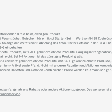
treibenden direkt beim jeweiligen Produkt.
d Feuchttücher. Gutschein für ein tiptoi Starter-Set im Wert von 54.99 €, einlö
. Solange der Vorrat reicht. Abholung des tiptoi Starter Sets nur in der BIPA Fil
9 € einbehalten.
ichnete Produkte, mit SALE gekennzeichnete Produkte, Säuglingsanfangsnahrun
reicht. Bei 1+1 Aktionen ist das günstigste Produkt gratis.
ach Preiswert“ gekennzeichnete Produkte, mit SALE gekennzeichnete Produkte,
remium- Artikel sowie Pfand. Nicht mit anderen Rabatten und Aktionen kombini
t anderen Rabatten und Aktionen kombinierbar. Preise werden kaufmännisch ger
lingsanfangsnahrung Rabatte oder andere Aktionen zu geben. Des weiteren ist 
 Kundenservice
.