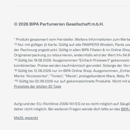
© 2026 BIPA Parfumerien Gesellschaft m.b.H.
* Produkt gesponsert vom Hersteller. Weitere Informationen zum Werbe
*³ Nur mit gültiger jö Karte. Gültig auf alle PAMPERS Windeln, Pants un
der Rechnung angedruckt. Gültig in allen BIPA Filialen & im Online Shop
Originalverpackung zu retournieren, andernfalls wird der Wert iHv 54.9
*⁴ Gültig bis 19.08.2026. Ausgenommen "Einfach Preiswert" gekennze
kombinierbar. Preise werden kaufmännisch gerundet. Solange der Vorrat 
*⁸ Gültig bis 12.08.2026 nur im BIPA Online Shop. Ausgenommen „Einf
Marke “Accessories“, “Tonies“, “Mavie“, preisgebundene Ware, Baby P
*¹⁰ Gültig bis 02.09.2026 nur auf gekennzeichnete Produkte. Nicht mi
Preisliste der letzten 30 Tage
Aufgrund der EU-Richtlinie 2006/141/EG ist es nicht möglich auf Säug
daher nicht möglich.
Bei weiteren Fragen wende dich bitte an das
BIPA
MwSt. gesenkt