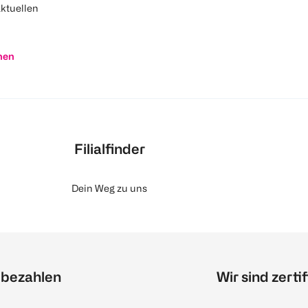
aktuellen
nen
Filialfinder
Dein Weg zu uns
 bezahlen
Wir sind zertif