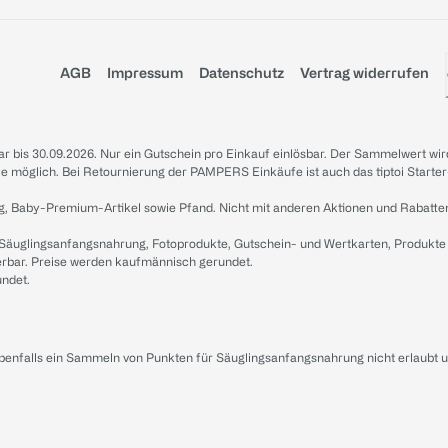
AGB
Impressum
Datenschutz
Vertrag widerrufen
sbar bis 30.09.2026. Nur ein Gutschein pro Einkauf einlösbar. Der Sammelwert wir
iale möglich. Bei Retournierung der PAMPERS Einkäufe ist auch das tiptoi Starter
g, Baby-Premium-Artikel sowie Pfand. Nicht mit anderen Aktionen und Rabatte
 Säuglingsanfangsnahrung, Fotoprodukte, Gutschein- und Wertkarten, Produkte
erbar. Preise werden kaufmännisch gerundet.
undet.
ebenfalls ein Sammeln von Punkten für Säuglingsanfangsnahrung nicht erlaubt 