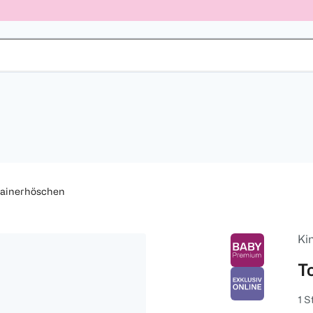
rainerhöschen
Ki
T
1 S