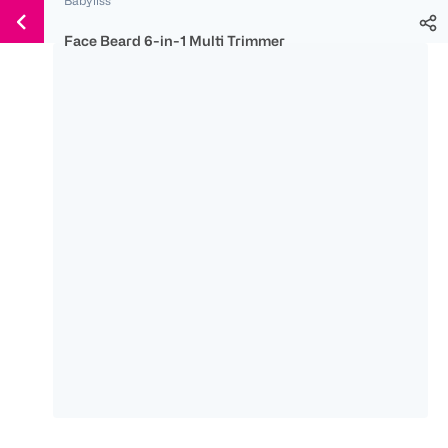
Weiter
Für
Für
Für
zum
300 Ös
500 Ös
150 Ös
Face Beard 6-in-1 Multi Trimmer
Inhalt
-20%
-10%
-15%