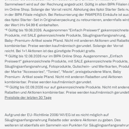
Sammelwert wird auf der Rechnung angedruckt. Gültig in allen BIPA Filialen
im Online Shop. Solange der Vorrat reicht. Abholung des tiptoi Starter Sets n
in der BIPA Filiale möglich. Bei Retournierung der PAMPERS Einkäufe ist au
das tiptoi Starter-Set in Originalverpackung zu retournieren, andernfalls wir
der Wert iHv 54.99 € einbehalten.
*⁴ Gültig bis 19.08.2026. Ausgenommen "Einfach Preiswert" gekennzeichnete
Produkte, mit SALE gekennzeichnete Produkte, Säuglingsanfangsnahrung,
Baby-Premium-Artikel sowie Pfand. Nicht mit anderen Aktionen und Rabatt
kombinierbar. Preise werden kaufmännisch gerundet. Solange der Vorrat
reicht. Bei 1+1 Aktionen ist das günstigste Produkt gratis.
*⁸ Gültig bis 12.08.2026 nur im BIPA Online Shop. Ausgenommen „Einfach
Preiswert“ gekennzeichnete Produkte, mit SALE gekennzeichnete Produkte,
Säuglingsanfangsnahrung, Fotoprodukte, Gutschein- und Wertkarten, Produ
der Marke “Accessories“, “Tonies“, “Mavie“, preisgebundene Ware, Baby
Premium- Artikel sowie Pfand. Nicht mit anderen Rabatten und Aktionen
kombinierbar. Preise werden kaufmännisch gerundet.
*¹⁰ Gültig bis 02.09.2026 nur auf gekennzeichnete Produkte. Nicht mit ander
Rabatten und Aktionen kombinierbar. Preise werden kaufmännisch gerundet
Preisliste der letzten 30 Tage
Aufgrund der EU-Richtlinie 2006/141/EG ist es nicht möglich auf
Säuglingsanfangsnahrung Rabatte oder andere Aktionen zu geben. Des
weiteren ist ebenfalls ein Sammeln von Punkten für Säuglingsanfangsnahru