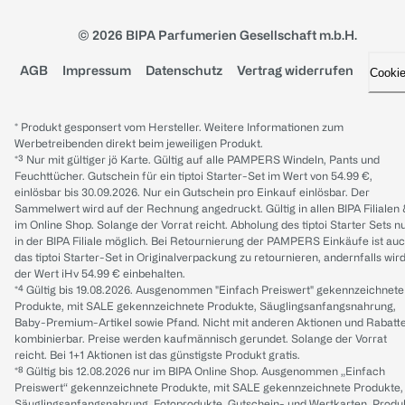
© 2026 BIPA Parfumerien Gesellschaft m.b.H.
AGB
Impressum
Datenschutz
Vertrag widerrufen
Cooki
* Produkt gesponsert vom Hersteller. Weitere Informationen zum
Werbetreibenden direkt beim jeweiligen Produkt.
*³ Nur mit gültiger jö Karte. Gültig auf alle PAMPERS Windeln, Pants und
Feuchttücher. Gutschein für ein tiptoi Starter-Set im Wert von 54.99 €,
einlösbar bis 30.09.2026. Nur ein Gutschein pro Einkauf einlösbar. Der
Sammelwert wird auf der Rechnung angedruckt. Gültig in allen BIPA Filialen
im Online Shop. Solange der Vorrat reicht. Abholung des tiptoi Starter Sets n
in der BIPA Filiale möglich. Bei Retournierung der PAMPERS Einkäufe ist au
das tiptoi Starter-Set in Originalverpackung zu retournieren, andernfalls wir
der Wert iHv 54.99 € einbehalten.
*⁴ Gültig bis 19.08.2026. Ausgenommen "Einfach Preiswert" gekennzeichnete
Produkte, mit SALE gekennzeichnete Produkte, Säuglingsanfangsnahrung,
Baby-Premium-Artikel sowie Pfand. Nicht mit anderen Aktionen und Rabatt
kombinierbar. Preise werden kaufmännisch gerundet. Solange der Vorrat
reicht. Bei 1+1 Aktionen ist das günstigste Produkt gratis.
*⁸ Gültig bis 12.08.2026 nur im BIPA Online Shop. Ausgenommen „Einfach
Preiswert“ gekennzeichnete Produkte, mit SALE gekennzeichnete Produkte,
Säuglingsanfangsnahrung, Fotoprodukte, Gutschein- und Wertkarten, Produ