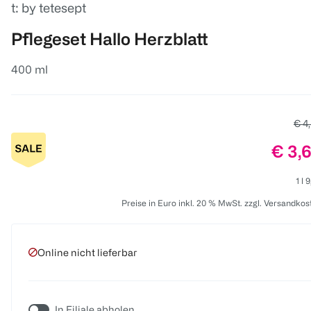
t: by tetesept
Pflegeset Hallo Herzblatt
400 ml
Alte
€ 4
Preis
€ 3,
1 l 
Preise in Euro inkl. 20 % MwSt. zzgl. Versandkos
Online nicht lieferbar
In Filiale abholen