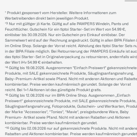
* Produkt gesponsert vom Hersteller. Weitere Informationen zum
Werbetreibenden direkt beim jeweiligen Produkt.
*³ Nur mit gültiger jö Karte. Gültig auf alle PAMPERS Windeln, Pants und
Feuchttücher. Gutschein für ein tiptoi Starter-Set im Wert von 54.99 €,
einlösbar bis 30.09.2026. Nur ein Gutschein pro Einkauf einlösbar. Der
Sammelwert wird auf der Rechnung angedruckt. Gültig in allen BIPA Filialen
im Online Shop. Solange der Vorrat reicht. Abholung des tiptoi Starter Sets n
in der BIPA Filiale möglich. Bei Retournierung der PAMPERS Einkäufe ist au
das tiptoi Starter-Set in Originalverpackung zu retournieren, andernfalls wir
der Wert iHv 54.99 € einbehalten.
*⁴ Gültig bis 19.08.2026. Ausgenommen "Einfach Preiswert" gekennzeichnete
Produkte, mit SALE gekennzeichnete Produkte, Säuglingsanfangsnahrung,
Baby-Premium-Artikel sowie Pfand. Nicht mit anderen Aktionen und Rabatt
kombinierbar. Preise werden kaufmännisch gerundet. Solange der Vorrat
reicht. Bei 1+1 Aktionen ist das günstigste Produkt gratis.
*⁸ Gültig bis 12.08.2026 nur im BIPA Online Shop. Ausgenommen „Einfach
Preiswert“ gekennzeichnete Produkte, mit SALE gekennzeichnete Produkte,
Säuglingsanfangsnahrung, Fotoprodukte, Gutschein- und Wertkarten, Produ
der Marke “Accessories“, “Tonies“, “Mavie“, preisgebundene Ware, Baby
Premium- Artikel sowie Pfand. Nicht mit anderen Rabatten und Aktionen
kombinierbar. Preise werden kaufmännisch gerundet.
*¹⁰ Gültig bis 02.09.2026 nur auf gekennzeichnete Produkte. Nicht mit ander
Rabatten und Aktionen kombinierbar. Preise werden kaufmännisch gerundet