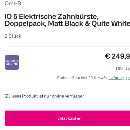
Oral-B
iO 5 Elektrische Zahnbürste,
Doppelpack, Matt Black & Quite Whit
2 Stück
Preis:
€ 249,
1 Stk 125
Preise in Euro inkl. 20 % MwSt.
Lieferung gra
Dieses Produkt ist nur online verfügbar
Jetzt kaufen