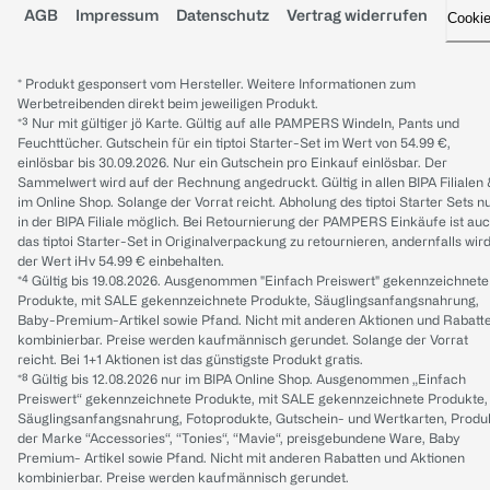
AGB
Impressum
Datenschutz
Vertrag widerrufen
Cooki
* Produkt gesponsert vom Hersteller. Weitere Informationen zum
Werbetreibenden direkt beim jeweiligen Produkt.
*³ Nur mit gültiger jö Karte. Gültig auf alle PAMPERS Windeln, Pants und
Feuchttücher. Gutschein für ein tiptoi Starter-Set im Wert von 54.99 €,
einlösbar bis 30.09.2026. Nur ein Gutschein pro Einkauf einlösbar. Der
Sammelwert wird auf der Rechnung angedruckt. Gültig in allen BIPA Filialen
im Online Shop. Solange der Vorrat reicht. Abholung des tiptoi Starter Sets n
in der BIPA Filiale möglich. Bei Retournierung der PAMPERS Einkäufe ist au
das tiptoi Starter-Set in Originalverpackung zu retournieren, andernfalls wir
der Wert iHv 54.99 € einbehalten.
*⁴ Gültig bis 19.08.2026. Ausgenommen "Einfach Preiswert" gekennzeichnete
Produkte, mit SALE gekennzeichnete Produkte, Säuglingsanfangsnahrung,
Baby-Premium-Artikel sowie Pfand. Nicht mit anderen Aktionen und Rabatt
kombinierbar. Preise werden kaufmännisch gerundet. Solange der Vorrat
reicht. Bei 1+1 Aktionen ist das günstigste Produkt gratis.
*⁸ Gültig bis 12.08.2026 nur im BIPA Online Shop. Ausgenommen „Einfach
Preiswert“ gekennzeichnete Produkte, mit SALE gekennzeichnete Produkte,
Säuglingsanfangsnahrung, Fotoprodukte, Gutschein- und Wertkarten, Produ
der Marke “Accessories“, “Tonies“, “Mavie“, preisgebundene Ware, Baby
Premium- Artikel sowie Pfand. Nicht mit anderen Rabatten und Aktionen
kombinierbar. Preise werden kaufmännisch gerundet.