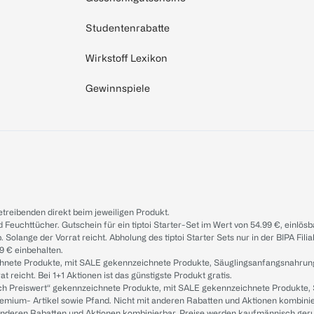
Studentenrabatte
Wirkstoff Lexikon
Gewinnspiele
treibenden direkt beim jeweiligen Produkt.
d Feuchttücher. Gutschein für ein tiptoi Starter-Set im Wert von 54.99 €, einlö
. Solange der Vorrat reicht. Abholung des tiptoi Starter Sets nur in der BIPA Fil
9 € einbehalten.
ichnete Produkte, mit SALE gekennzeichnete Produkte, Säuglingsanfangsnahrun
reicht. Bei 1+1 Aktionen ist das günstigste Produkt gratis.
ach Preiswert“ gekennzeichnete Produkte, mit SALE gekennzeichnete Produkte,
remium- Artikel sowie Pfand. Nicht mit anderen Rabatten und Aktionen kombini
t anderen Rabatten und Aktionen kombinierbar. Preise werden kaufmännisch ger