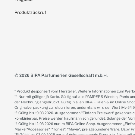
Produktrückruf
© 2026 BIPA Parfumerien Gesellschaft m.b.H.
* Produkt gesponsert vom Hersteller. Weitere Informationen zum Werbe
*³ Nur mit gültiger jö Karte. Gültig auf alle PAMPERS Windeln, Pants un
der Rechnung angedruckt. Gültig in allen BIPA Filialen & im Online Shop
Originalverpackung zu retournieren, andernfalls wird der Wert iHv 54.9
*⁴ Gültig bis 19.08.2026. Ausgenommen "Einfach Preiswert" gekennze
kombinierbar. Preise werden kaufmännisch gerundet. Solange der Vorrat 
*⁸ Gültig bis 12.08.2026 nur im BIPA Online Shop. Ausgenommen „Einf
Marke “Accessories“, “Tonies“, “Mavie“, preisgebundene Ware, Baby P
*¹⁰ Gültig bis 02.09.2026 nur auf gekennzeichnete Produkte. Nicht mi