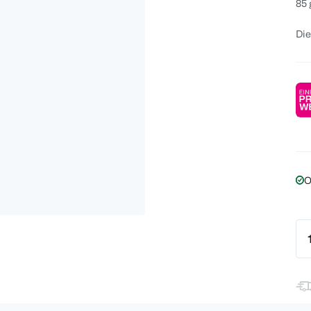
85 
Die
O