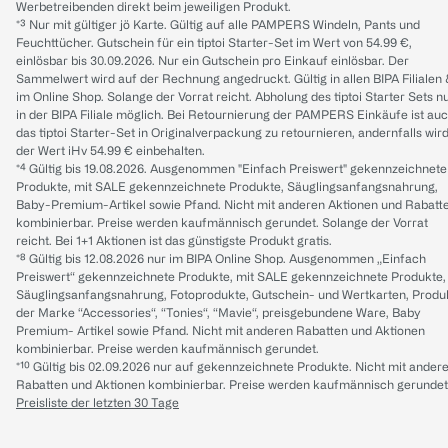
Werbetreibenden direkt beim jeweiligen Produkt.
*³ Nur mit gültiger jö Karte. Gültig auf alle PAMPERS Windeln, Pants und
Feuchttücher. Gutschein für ein tiptoi Starter-Set im Wert von 54.99 €,
einlösbar bis 30.09.2026. Nur ein Gutschein pro Einkauf einlösbar. Der
Sammelwert wird auf der Rechnung angedruckt. Gültig in allen BIPA Filialen
im Online Shop. Solange der Vorrat reicht. Abholung des tiptoi Starter Sets n
in der BIPA Filiale möglich. Bei Retournierung der PAMPERS Einkäufe ist au
das tiptoi Starter-Set in Originalverpackung zu retournieren, andernfalls wir
der Wert iHv 54.99 € einbehalten.
*⁴ Gültig bis 19.08.2026. Ausgenommen "Einfach Preiswert" gekennzeichnete
Produkte, mit SALE gekennzeichnete Produkte, Säuglingsanfangsnahrung,
Baby-Premium-Artikel sowie Pfand. Nicht mit anderen Aktionen und Rabatt
kombinierbar. Preise werden kaufmännisch gerundet. Solange der Vorrat
reicht. Bei 1+1 Aktionen ist das günstigste Produkt gratis.
*⁸ Gültig bis 12.08.2026 nur im BIPA Online Shop. Ausgenommen „Einfach
Preiswert“ gekennzeichnete Produkte, mit SALE gekennzeichnete Produkte,
Säuglingsanfangsnahrung, Fotoprodukte, Gutschein- und Wertkarten, Produ
der Marke “Accessories“, “Tonies“, “Mavie“, preisgebundene Ware, Baby
Premium- Artikel sowie Pfand. Nicht mit anderen Rabatten und Aktionen
kombinierbar. Preise werden kaufmännisch gerundet.
*¹⁰ Gültig bis 02.09.2026 nur auf gekennzeichnete Produkte. Nicht mit ander
Rabatten und Aktionen kombinierbar. Preise werden kaufmännisch gerundet
Preisliste der letzten 30 Tage