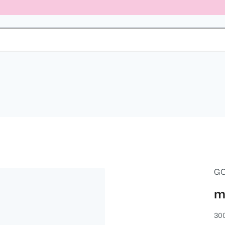
G
m
300