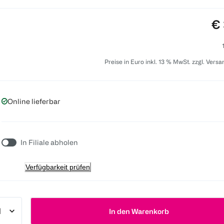
Pr
€ 
Preise in Euro inkl. 13 % MwSt. zzgl. Vers
Online lieferbar
In Filiale abholen
Verfügbarkeit prüfen
In den Warenkorb