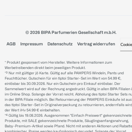
© 2026 BIPA Parfumerien Gesellschaft m.b.H.
AGB
Impressum
Datenschutz
Vertrag widerrufen
Cooki
* Produkt gesponsert vom Hersteller. Weitere Informationen zum
Werbetreibenden direkt beim jeweiligen Produkt.
*³ Nur mit gültiger jö Karte. Gültig auf alle PAMPERS Windeln, Pants und
Feuchttücher. Gutschein für ein tiptoi Starter-Set im Wert von 54.99 €,
einlösbar bis 30.09.2026. Nur ein Gutschein pro Einkauf einlösbar. Der
Sammelwert wird auf der Rechnung angedruckt. Gültig in allen BIPA Filialen
im Online Shop. Solange der Vorrat reicht. Abholung des tiptoi Starter Sets n
in der BIPA Filiale möglich. Bei Retournierung der PAMPERS Einkäufe ist au
das tiptoi Starter-Set in Originalverpackung zu retournieren, andernfalls wir
der Wert iHv 54.99 € einbehalten.
*⁴ Gültig bis 19.08.2026. Ausgenommen "Einfach Preiswert" gekennzeichnete
Produkte, mit SALE gekennzeichnete Produkte, Säuglingsanfangsnahrung,
Baby-Premium-Artikel sowie Pfand. Nicht mit anderen Aktionen und Rabatt
kombinierbar. Preise werden kaufmännisch gerundet. Solange der Vorrat