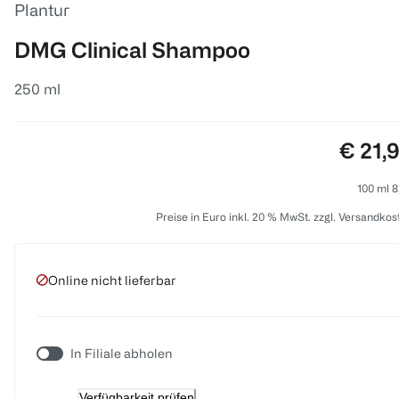
Plantur
DMG Clinical Shampoo
250 ml
Preis:
€ 21,
100 ml 8
Preise in Euro inkl. 20 % MwSt. zzgl. Versandkos
Online nicht lieferbar
In Filiale abholen
Verfügbarkeit prüfen