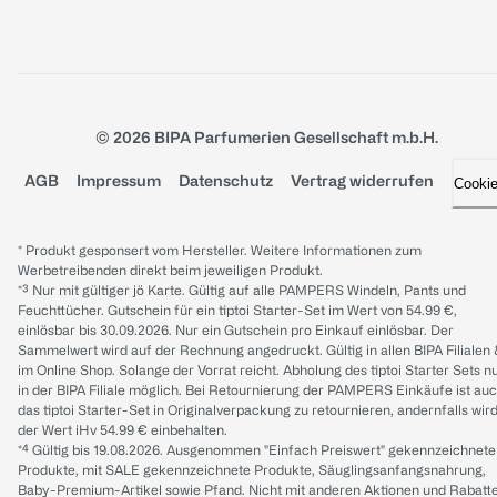
© 2026 BIPA Parfumerien Gesellschaft m.b.H.
AGB
Impressum
Datenschutz
Vertrag widerrufen
Cooki
* Produkt gesponsert vom Hersteller. Weitere Informationen zum
Werbetreibenden direkt beim jeweiligen Produkt.
*³ Nur mit gültiger jö Karte. Gültig auf alle PAMPERS Windeln, Pants und
Feuchttücher. Gutschein für ein tiptoi Starter-Set im Wert von 54.99 €,
einlösbar bis 30.09.2026. Nur ein Gutschein pro Einkauf einlösbar. Der
Sammelwert wird auf der Rechnung angedruckt. Gültig in allen BIPA Filialen
im Online Shop. Solange der Vorrat reicht. Abholung des tiptoi Starter Sets n
in der BIPA Filiale möglich. Bei Retournierung der PAMPERS Einkäufe ist au
das tiptoi Starter-Set in Originalverpackung zu retournieren, andernfalls wir
der Wert iHv 54.99 € einbehalten.
*⁴ Gültig bis 19.08.2026. Ausgenommen "Einfach Preiswert" gekennzeichnete
Produkte, mit SALE gekennzeichnete Produkte, Säuglingsanfangsnahrung,
Baby-Premium-Artikel sowie Pfand. Nicht mit anderen Aktionen und Rabatt