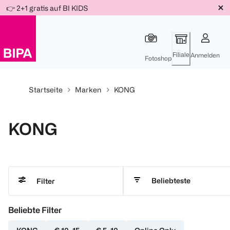
Weiter
👉 2+1 gratis auf BI KIDS
Für
Für
Für
zum
300 Ös
500 Ös
150 Ös
Inhalt
-20%
-10%
-15%
Filiale
Anmelden
Fotoshop
Startseite
Marken
KONG
KONG
Beliebteste
Filter
Beliebte Filter