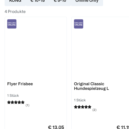
KONG
€ 10-15
€ 5-10
Online Only
4
Produkte
KONG
KONG
Flyer Frisbee
Original Classic
Hundespielzeug L
1 Stück
1 Stück
(
1
)
(
2
)
€ 13,05
€ 11,1