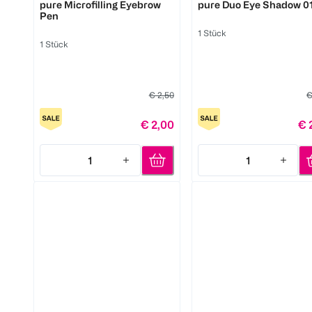
pure Microfilling Eyebrow
pure Duo Eye Shadow 0
Pen
1 Stück
1 Stück
€ 2,50
€
€ 2,00
€ 
1
1
Quantity: 1
Quantity: 1