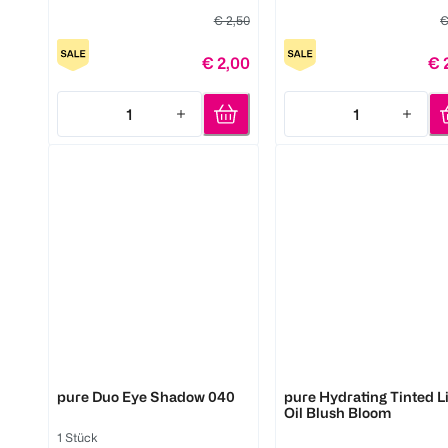
€ 2,50
€
€ 2,00
€ 
1
1
Quantity: 1
Quantity: 1
LOOK BY BIPA
LOOK BY BIPA
pure Duo Eye Shadow 040
pure Hydrating Tinted L
Oil Blush Bloom
1 Stück