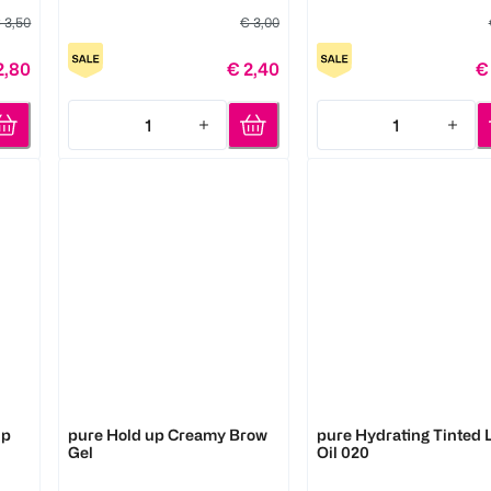
 3,50
€ 3,00
2,80
€ 2,40
€
1
1
Quantity: 1
Quantity: 1
LOOK BY BIPA
LOOK BY BIPA
ip
pure Hold up Creamy Brow
pure Hydrating Tinted 
Gel
Oil 020