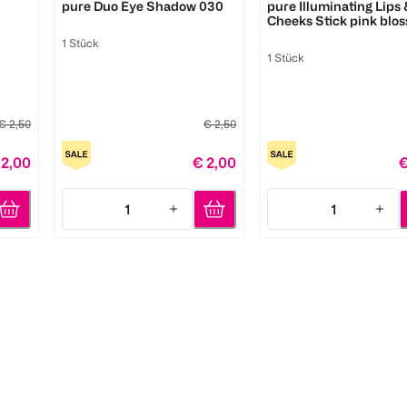
pure Duo Eye Shadow 030
pure Illuminating Lips
Cheeks Stick pink blo
1 Stück
1 Stück
€ 2,50
€ 2,50
 2,00
€ 2,00
€
1
1
Quantity: 1
Quantity: 1