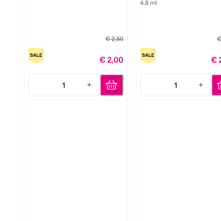
4.8 ml
€ 2,50
€
€ 2,00
€ 
1
1
Quantity: 1
Quantity: 1
LOOK BY BIPA
LOOK BY BIPA