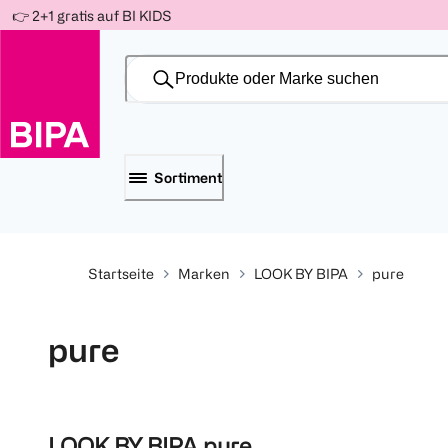
Weiter
👉 2+1 gratis auf BI KIDS
Für
Für
Für
zum
300 Ös
500 Ös
150 Ös
Inhalt
-20%
-10%
-15%
Sortiment
Startseite
Marken
LOOK BY BIPA
pure
pure
LOOK BY BIPA pure