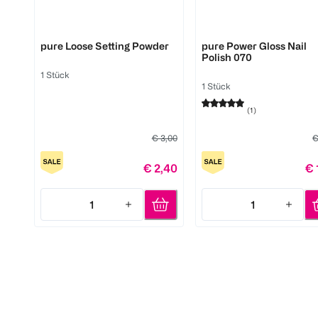
LOOK BY BIPA
LOOK BY BIPA
pure Loose Setting Powder
pure Power Gloss Nail
Polish 070
1 Stück
1 Stück
(
1
)
€ 3,00
€
€ 2,40
€ 
1
1
Quantity: 1
Quantity: 1