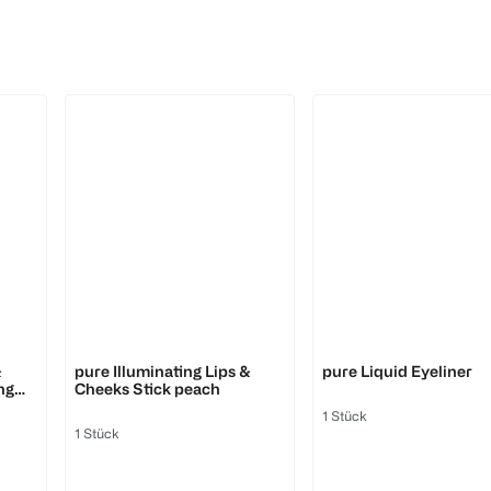
LOOK BY BIPA
LOOK BY BIPA
&
pure Illuminating Lips &
pure Liquid Eyeliner
ng
Cheeks Stick peach
1 Stück
1 Stück