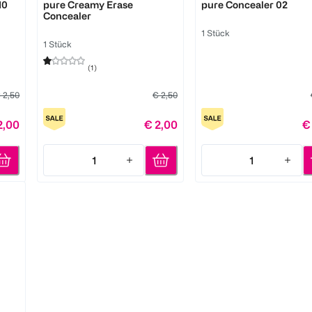
10
pure Creamy Erase
pure Concealer 02
Concealer
1 Stück
1 Stück
(
1
)
 2,50
€ 2,50
2,00
€ 2,00
€
1
1
Quantity: 1
Quantity: 1