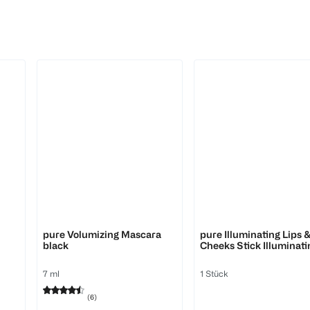
LOOK BY BIPA
LOOK BY BIPA
pure Volumizing Mascara
pure Illuminating Lips 
black
Cheeks Stick Illuminati
Chubby
7 ml
1 Stück
(
6
)