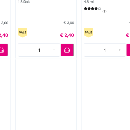
1 Stück
4.8 ml
(
2
)
 3,00
€ 3,00
2,40
€ 2,40
€
1
1
Quantity: 1
Quantity: 1
LOOK BY BIPA
LOOK BY BIPA