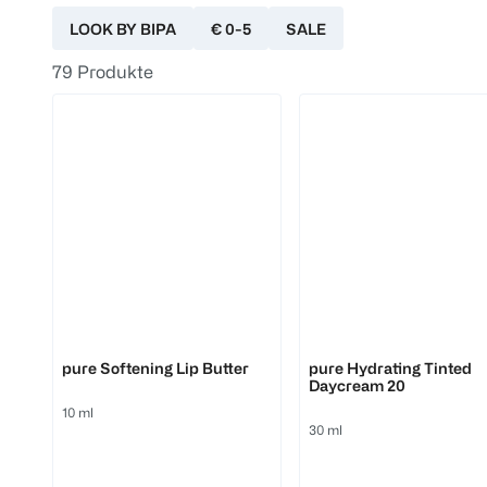
LOOK BY BIPA
€ 0-5
SALE
79
Produkte
LOOK BY BIPA
LOOK BY BIPA
pure Softening Lip Butter
pure Hydrating Tinted
Daycream 20
10 ml
30 ml